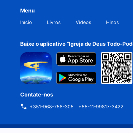
Menu
Início
Livros
Vídeos
Hinos
Baixe o aplicativo "Igreja de Deus Todo-Po
Contate-nos
+351-968-758-305
+55-11-99817-3422
Declaração Solene
Termos de Uso
Política de Priv