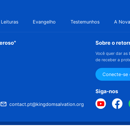
Leituras
Evangelho
Testemunhos
A Nova
deroso"
Sobre o reto
Você quer dar as 
de receber a prot
Conecte-se
Siga-nos
contact.pt@kingdomsalvation.org
Copyright © 2026
Ig
acidade
Créditos
Política de Cookies