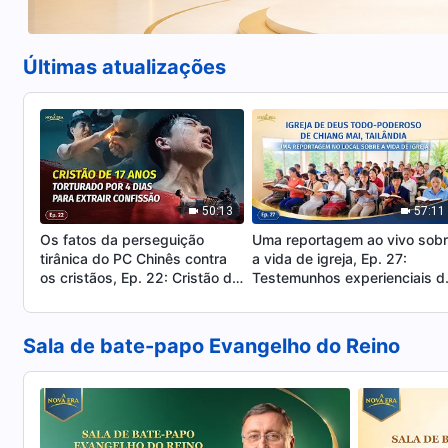
Últimas atualizações
50:13
57:11
Os fatos da perseguição
Uma reportagem ao vivo sob
tirânica do PC Chinês contra
a vida de igreja, Ep. 27:
os cristãos, Ep. 22: Cristão de
Testemunhos experienciais d
17 anos torturado por 4 dias
Igreja de Deus Todo-Poderos
para extrair confissão
de Chiang Mai, Tailândia:
Experienciar o julgamento é
Sala de bate-papo Evangelho do Reino
tão precioso