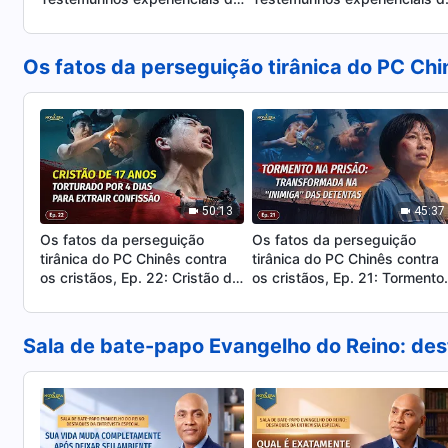
Igreja de Deus Todo-Poderoso
Igreja de Deus Todo-Poderos
de Chiang Mai, Tailândia:
de El Carmen, Equador:
Experienciar o julgamento é
Finalmente encontrando uma
Os fatos da perseguição tirânica do PC Chi
tão precioso
senda para ser purificado do
pecado
50:13
45:37
Os fatos da perseguição
Os fatos da perseguição
tirânica do PC Chinês contra
tirânica do PC Chinês contra
os cristãos, Ep. 22: Cristão de
os cristãos, Ep. 21: Tormento
17 anos torturado por 4 dias
na prisão: transformada na
para extrair confissão
"inimiga" das detentas
Sala de bate-papo Evangelho do Reino: des