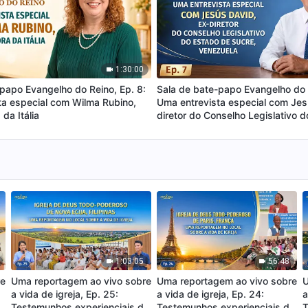
1:30:00
papo Evangelho do Reino, Ep. 8:
Sala de bate-papo Evangelho do R
ta especial com Wilma Rubino,
Uma entrevista especial com Jes
da Itália
diretor do Conselho Legislativo 
Sucre, Venezuela
1:03:05
56:48
re
Uma reportagem ao vivo sobre
Uma reportagem ao vivo sobre
U
a vida de igreja, Ep. 25:
a vida de igreja, Ep. 24:
a
a
Testemunhos experienciais da
Testemunhos experienciais da
T