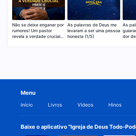
Não se deixe enganar por
As palavras de Deus me
As pa
rumores! Um pastor
levaram a ser uma pessoa
guiara
revela a verdade crucial
honesta (1/5)
dor d
(Parte 1)
desfeit
Menu
Início
Livros
Vídeos
Hinos
Baixe o aplicativo "Igreja de Deus Todo-Po