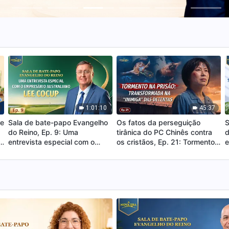
1:01:10
45:37
re
Sala de bate-papo Evangelho
Os fatos da perseguição
S
do Reino, Ep. 9: Uma
tirânica do PC Chinês contra
d
a
entrevista especial com o
os cristãos, Ep. 21: Tormento
e
o
empresário australiano Lee
na prisão: transformada na
m
Cocup
"inimiga" das detentas
d
t