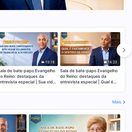
10:18
16:23
ala de bate-papo Evangelho
Sala de bate-papo Evangelho
Uma 
o Reino: destaques da
do Reino: destaques da
a vid
ntrevista especial | Sua vida
entrevista especial | Qual é
Test
uda completamente após
exatamente o sentido da vida?
Igre
eixar seu ambiente de
de E
rabalho de alta pressão
Fina
Mais
send
pec