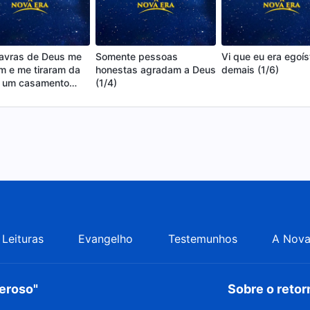
lavras de Deus me
Somente pessoas
Vi que eu era egoís
m e me tiraram da
honestas agradam a Deus
demais (1/6)
e um casamento
(1/4)
o (1/7)
Leituras
Evangelho
Testemunhos
A Nova
deroso"
Sobre o reto