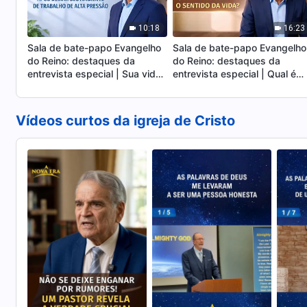
10:18
16:23
Sala de bate-papo Evangelho
Sala de bate-papo Evangelho
do Reino: destaques da
do Reino: destaques da
entrevista especial | Sua vida
entrevista especial | Qual é
muda completamente após
exatamente o sentido da vida
deixar seu ambiente de
trabalho de alta pressão
Vídeos curtos da igreja de Cristo