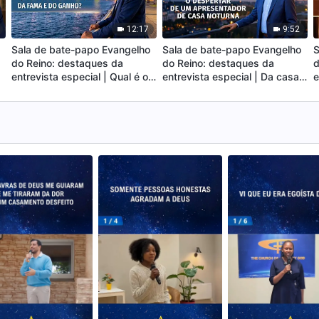
12:17
9:52
Sala de bate-papo Evangelho
Sala de bate-papo Evangelho
S
do Reino: destaques da
do Reino: destaques da
d
entrevista especial | Qual é o
entrevista especial | Da casa
e
?
verdadeiro custo da fama e do
noturna para a igreja: O
t
ganho?
despertar de um apresentador
o
de casa noturna