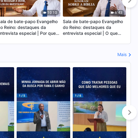
10:10
6:43
ala de bate-papo Evangelho
Sala de bate-papo Evangelho
Sala
o Reino: destaques da
do Reino: destaques da
do R
ntrevista especial | Por que
entrevista especial | O que
entr
antas pessoas se recusam a
muitas pessoas ignoram sobre
test
uvir, ler ou investigar?
a Bíblia
vene
ganh
Mais