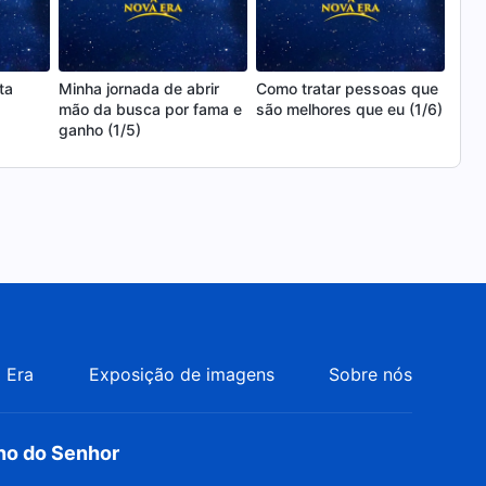
ta
Minha jornada de abrir
Como tratar pessoas que
De m
mão da busca por fama e
são melhores que eu (1/6)
de m
ganho (1/5)
ser 
(1/5
 Era
Exposição de imagens
Sobre nós
rno do Senhor