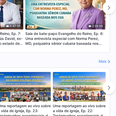
1:37:39
2:05:09
eino, Ep. 7:
Sala de bate-papo Evangelho do Reino, Ep. 6:
Sala
ús David, ex-
Uma entrevista especial com Norma Perez,
Uma 
do estado de
MD, psiquiatra sênior cubana baseada nos
na E
EUA
Mais
51:30
1:05:21
ma reportagem ao vivo sobre
Uma reportagem ao vivo sobre
Uma 
 vida de igreja, Ep. 23:
a vida de igreja, Ep. 22:
a vid
estemunhos experienciais da
Testemunhos experienciais da
Test