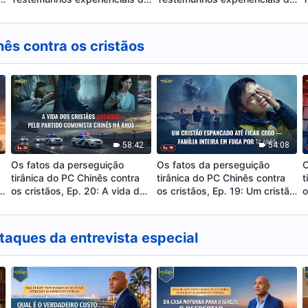
o
Igreja de Deus Todo-Poderoso
Igreja de Deus Todo-Poderoso
I
de Nova Ecija, Filipinas:
de Paris, França: Somente
d
Somente praticando e
experienciando o julgamento e
S
nês contra os cristãos
entendendo a verdade pode-
o castigo a causa raiz do
v
se alcançar liberdade e
pecado pode ser resolvida
liberação
58:42
54:08
Os fatos da perseguição
Os fatos da perseguição
O
tirânica do PC Chinês contra
tirânica do PC Chinês contra
t
os cristãos, Ep. 20: A vida dos
os cristãos, Ep. 19: Um cristão
o
cristãos caçados pelo Partido
espancado até ficar cego —
C
Comunista Chinês há anos
Família inteira em fuga por 12
m
anos
p
taques da entrevista especial