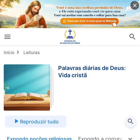
Início
Leituras
Palavras diárias de Deus:
Vida cristã
Reproduzir tudo
a
Expondo noções religiosas
Expondo a corrupção da