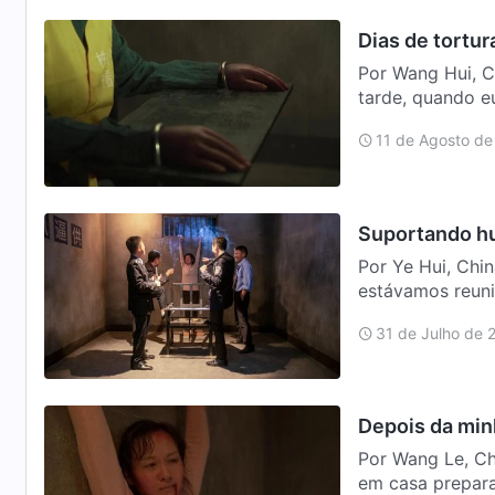
Dias de tortur
Por Wang Hui, C
tarde, quando e
policiais…
11 de Agosto de
Suportando h
Por Ye Hui, Ch
estávamos reuni
policiais invadi
31 de Julho de 
Depois da min
Por Wang Le, Ch
em casa prepara