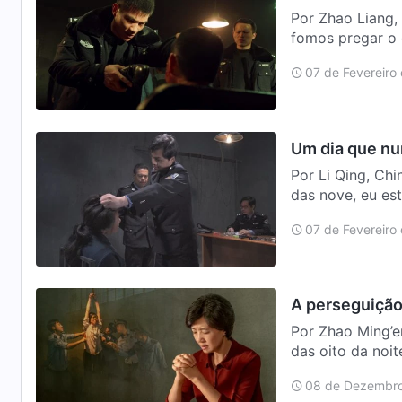
Por Zhao Liang,
fomos pregar o e
reuniu m…
07 de Fevereiro
Um dia que nu
Por Li Qing, C
das nove, eu e
carro de políci…
07 de Fevereiro
A perseguição 
Por Zhao Ming’en, China Uma noite, em maio d
das oito da noi
dever. Trê…
08 de Dezembro