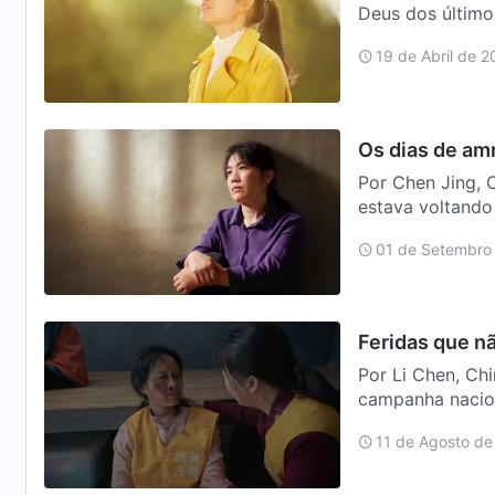
Deus dos último
entendi que os 
19 de Abril de 
Os dias de am
Por Chen Jing, C
estava voltando
ao lad…
01 de Setembro
Feridas que n
Por Li Chen, Ch
campanha nacion
de Deus T…
11 de Agosto de