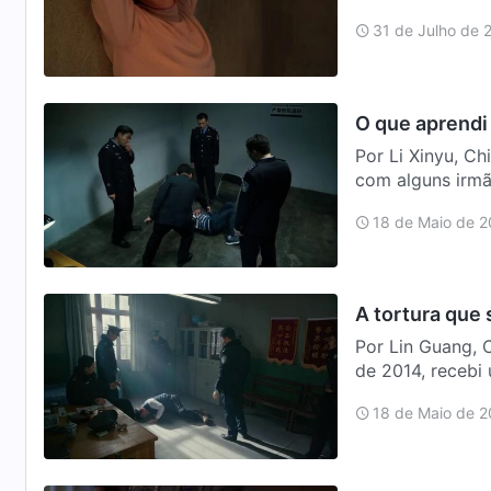
batidas rá…
31 de Julho de 
O que aprendi
Por Li Xinyu, C
com alguns irmã
reunid…
18 de Maio de 
A tortura que 
Por Lin Guang, 
de 2014, recebi
cumpria alguns
18 de Maio de 