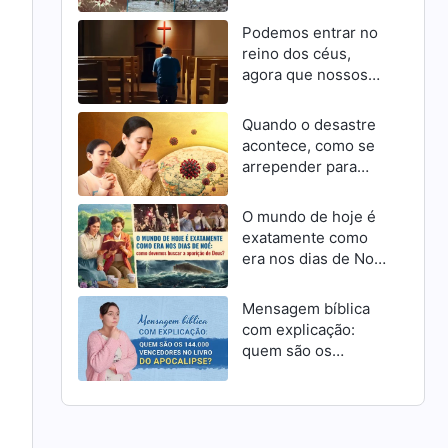
Podemos entrar no
reino dos céus,
agora que nossos
pecados foram
perdoados?
Quando o desastre
acontece, como se
arrepender para
receber a
misericórdia de
O mundo de hoje é
Deus como cristãos
exatamente como
era nos dias de Noé:
como devemos
buscar a aparição de
Mensagem bíblica
Deus?
com explicação:
quem são os
144.000 vencedores
no livro do
Apocalipse?