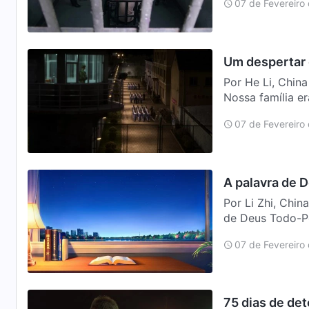
07 de Fevereiro
Um despertar 
Por He Li, Chin
Nossa família e
uma nova casa,
07 de Fevereiro
A palavra de D
Por Li Zhi, Chin
de Deus Todo-Po
entende…
07 de Fevereiro
75 dias de de