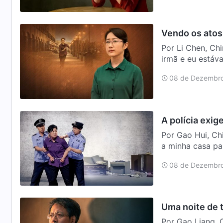
Vendo os atos
Por Li Chen, China Nas primeiras horas de um dia em julho d
irmã e eu estáv
de trab…
08 de Dezembro
A polícia exig
Por Gao Hui, China Um dia em julho de 2009, uma irmã veio c
a minha casa par
que…
08 de Dezembro
Uma noite de t
Por Gao Liang, China Um dia, em abril de 2006, fui es