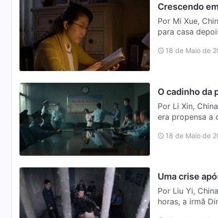
Crescendo em
Por Mi Xue, Chi
para casa depoi
estava u…
18 de Maio de 
O cadinho da 
Por Li Xin, Chi
era propensa a 
diárias e…
18 de Maio de 
Uma crise apó
Por Liu Yi, Chi
horas, a irmã D
saímos para a …