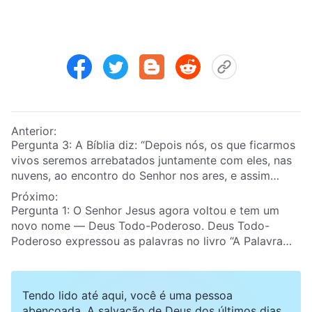
Anterior:
Pergunta 3: A Bíblia diz: “Depois nós, os que ficarmos
vivos seremos arrebatados juntamente com eles, nas
nuvens, ao encontro do Senhor nos ares, e assim
estaremos para sempre com o Senhor”
Próximo:
(1 Tessalonicenses 4:17)
. Como devemos interpretar
Pergunta 1: O Senhor Jesus agora voltou e tem um
isso?
novo nome — Deus Todo-Poderoso. Deus Todo-
Poderoso expressou as palavras no livro “A Palavra
manifesta em carne” e é a voz do noivo, porém muitos
irmãos e irmãs ainda não são capazes de discernir a
voz de Deus. E por isso, hoje nós convidamos as
Tendo lido até aqui, você é uma pessoa
testemunhas da Igreja de Deus Todo-Poderoso. Nós
abençoada. A salvação de Deus dos últimos dias