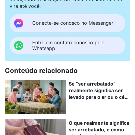
as convidamos para partilhar conosco como
virá até você.
identificar a voz de Deus. Deste modo, saberemos
como determinar que Deus Todo-Poderoso é o
Senhor Jesus que retornou.
Conecte-se conosco no Messenger
Entre em contato conosco pelo
Whatsapp
Conteúdo relacionado
Se “ser arrebatado”
realmente significa ser
levado para o ar ou o céu,
e se o reino celestial está
na terra ou no céu
O que realmente significa
ser arrebatado, e como