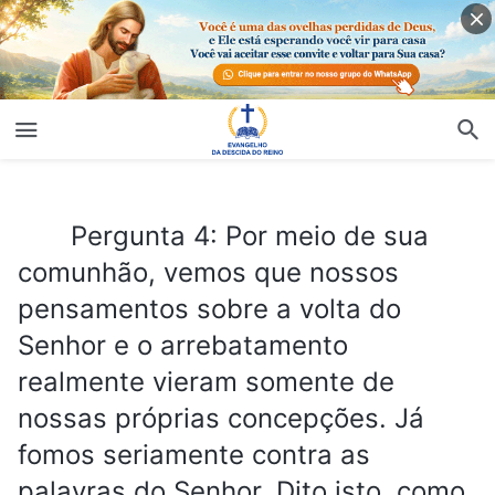
Pergunta 4: Por meio de sua comunhão, vemos que nossos pensamentos sobre a volta do Senhor e o arrebatamento realmente vieram somente de nossas próprias concepções. Já fomos seriamente contra as palavras do Senhor. Dito isto, como devemos esperar pela volta do Senhor e pelo arrebatamento agora? Pode falar sobre isso com um pouco mais de detalhes?
Pergunta 4: Por meio de sua
comunhão, vemos que nossos
pensamentos sobre a volta do
Senhor e o arrebatamento
realmente vieram somente de
nossas próprias concepções. Já
fomos seriamente contra as
palavras do Senhor. Dito isto, como