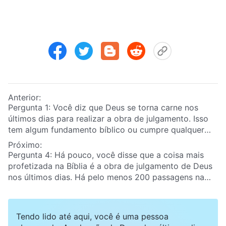
Anterior:
Pergunta 1: Você diz que Deus se torna carne nos
últimos dias para realizar a obra de julgamento. Isso
tem algum fundamento bíblico ou cumpre qualquer
profecia bíblica? Sem um fundamento bíblico, não
Próximo:
devemos acreditar nisso assim tão rápido.
Pergunta 4: Há pouco, você disse que a coisa mais
profetizada na Bíblia é a obra de julgamento de Deus
nos últimos dias. Há pelo menos 200 passagens na
Bíblia mencionando que Deus virá para levar a cabo
Seu julgamento. Isso é completamente verídico e foi
afirmado com mais clareza ainda em 1 Pedro 4:17:
Tendo lido até aqui, você é uma pessoa
“
Porque já é tempo que comece o julgamento pela