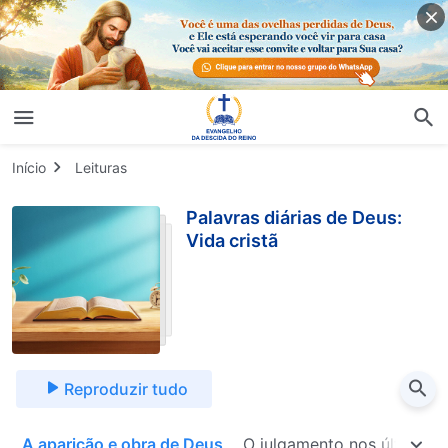
Início
Leituras
Palavras diárias de Deus:
Vida cristã
Reproduzir tudo
a
A aparição e obra de Deus
O julgamento nos últimos 