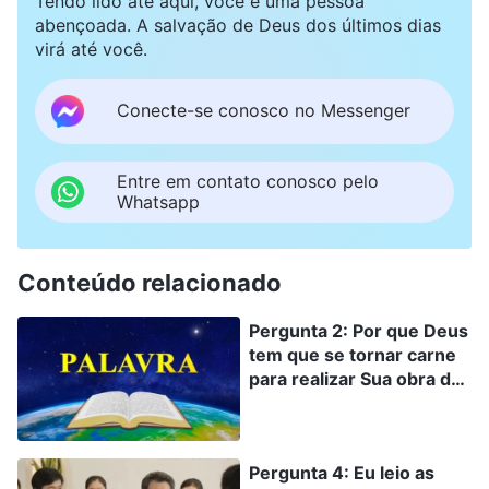
Tendo lido até aqui, você é uma pessoa
escolhidos
”
(Mateus 24:23-24)
. Pessoalmente, eu
afirmam que o Espírito de Deus desceu sobre eles.
abençoada. A salvação de Deus dos últimos dias
acredito que qualquer pregação que diga que o
Eles se fazem passar pelo Senhor Jesus que retornou
virá até você.
Senhor retornou é definitivamente falsa. Não devemos
e enganam algumas pessoas. Como podemos
acreditar nisso para o caso de estarmos sendo
distinguir isso?
enganados!
Conecte-se conosco no Messenger
Entre em contato conosco pelo
Whatsapp
Conteúdo relacionado
Pergunta 2: Por que Deus
tem que se tornar carne
para realizar Sua obra de
julgamento nos últimos
dias? Na Era da Lei, Deus
usou Moisés para fazer
Pergunta 4: Eu leio as
Sua obra, então por que