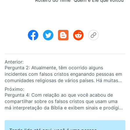
Anterior:
Pergunta 2: Atualmente, têm ocorrido alguns
incidentes com falsos cristos enganando pessoas em
comunidades religiosas de vários países. Há muitas
pessoas na Coreia do Sul que não têm discernimento,
Próximo:
o que as leva a ser enganadas e seguir falsos cristos.
Pergunta 4: Com relação ao que você acabou de
Isso cumpre a profecia do Senhor Jesus: “
Se, pois,
compartilhar sobre os falsos cristos que usam uma
alguém vos disser: Eis aqui o Cristo! ou: Ei-lo aí! não
má interpretação da Bíblia e exibem sinais e prodígios
acrediteis; porque hão de surgir falsos cristos e
para enganar as pessoas, agora tenho algum
falsos profetas, e farão grandes sinais e prodígios;
discernimento sobre esse aspecto. Mas ainda tenho
de modo que, se possível fora, enganariam até os
uma pergunta que quero fazer. Alguns falsos cristos