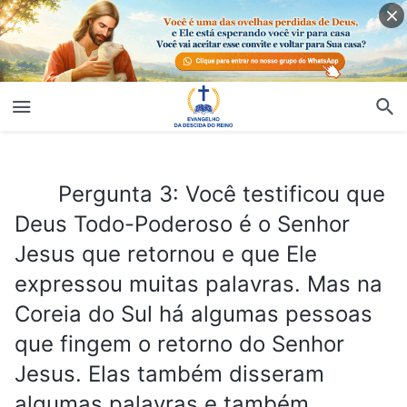
Pergunta 3: Você testificou que Deus Todo-Poderoso é o Senhor Jesus que retornou e que Ele expressou muitas palavras. Mas na Coreia do Sul há algumas pessoas que fingem o retorno do Senhor Jesus. Elas também disseram algumas palavras e também escreveram alguns livros. Algumas também ganharam seguidores. Eu gostaria de ouvir o que você pensa sobre como distinguir as palavras desses falsos cristos.
Pergunta 3: Você testificou que
Deus Todo-Poderoso é o Senhor
Jesus que retornou e que Ele
expressou muitas palavras. Mas na
Coreia do Sul há algumas pessoas
que fingem o retorno do Senhor
Jesus. Elas também disseram
algumas palavras e também