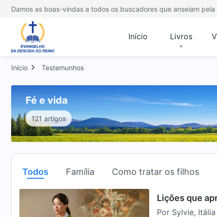
Damos as boas-vindas a todos os buscadores que anseiam pela 
Início
Livros
V
Início
Testemunhos
Fé e vida
121 artigos
Todos
Família
Como tratar os filhos
Lições que ap
Por Sylvie, Itália Meu pai era famoso na nossa região por ser um filh