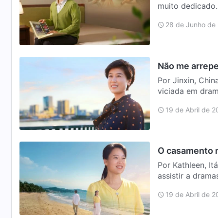
muito dedicado.
mesa: “…
28 de Junho de
Não me arrepe
Por Jinxin, Chin
viciada em dram
prota…
19 de Abril de 
O casamento n
Por Kathleen, I
assistir a dram
noiva branco…
19 de Abril de 