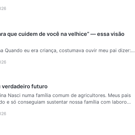
2026
para que cuidem de você na velhice” — essa visão
na Quando eu era criança, costumava ouvir meu pai dizer:
o não é um bom filho e não sustenta seu avô. Fomos sua
2026
 verdadeiro futuro
hina Nasci numa família comum de agricultores. Meus pais
do e só conseguiam sustentar nossa família com laboro
2026