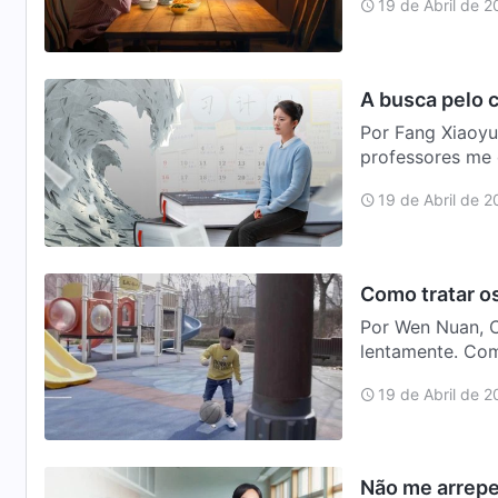
19 de Abril de 
A busca pelo 
Por Fang Xiaoyu
professores me 
na univer…
19 de Abril de 
Como tratar os
Por Wen Nuan, C
lentamente. Com
quadras de es…
19 de Abril de 
Não me arrepe