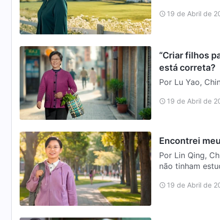
pai sempre sa…
19 de Abril de 
“Criar filhos 
está correta?
Por Lu Yao, Chi
“Seu segundo ti
19 de Abril de 
mãe e eu…
Encontrei meu
Por Lin Qing, C
não tinham estu
manual. V…
19 de Abril de 