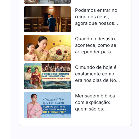
Podemos entrar no
reino dos céus,
agora que nossos
pecados foram
perdoados?
Quando o desastre
acontece, como se
arrepender para
receber a
misericórdia de
O mundo de hoje é
Deus como cristãos
exatamente como
era nos dias de Noé:
como devemos
buscar a aparição de
Mensagem bíblica
Deus?
com explicação:
quem são os
144.000 vencedores
no livro do
Apocalipse?