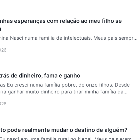
nhas esperanças com relação ao meu filho se
m
ina Nasci numa família de intelectuais. Meus pais sempre
e “outras buscas são pequenas, os livros superam todas
2026
trás de dinheiro, fama e ganho
inas Eu cresci numa família pobre, de onze filhos. Desde
ia ganhar muito dinheiro para tirar minha família da
2026
o pode realmente mudar o destino de alguém?
 Eu nasci em uma família rural no Nepal. Meus pais eram