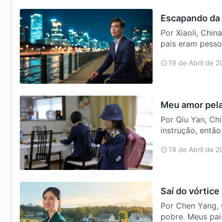
Escapando da 
Por Xiaoli, Chi
pais eram pesso
nossos…
19 de Abril de 
Meu amor pela
Por Qiu Yan, Chi
instrução, entã
sol a so…
19 de Abril de 
Saí do vórtice
Por Chen Yang, 
pobre. Meus pai