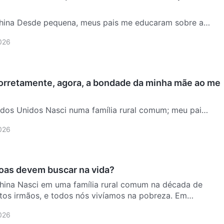
China Desde pequena, meus pais me educaram sobre a
estudar muito, dizendo que eu só conseguiria um bom
2026
ive…
corretamente, agora, a bondade da minha mãe ao me
dos Unidos Nasci numa família rural comum; meu pai
 o ano todo e raramente voltava para casa. Minha mãe
2026
 …
oas devem buscar na vida?
hina Nasci em uma família rural comum na década de
tos irmãos, e todos nós vivíamos na pobreza. Em
 vári…
2026