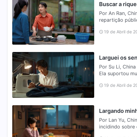
Buscar a rique
Por An Ran, Chi
repartição públi
situação fina…
19 de Abril de 
Larguei os se
Por Su Li, Chin
Ela suportou mu
eu acordav…
19 de Abril de 
Largando minh
Por Lan Yu, Chin
incidindo sobre 
…