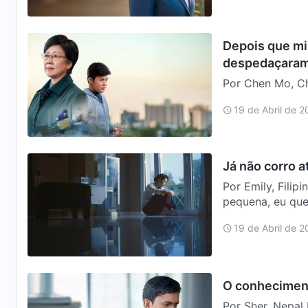
Depois que mi
despedaçara
Por Chen Mo, Ch
me ensinaram qu
19 de Abril de 
elas”, “…
Já não corro a
Por Emily, Filip
pequena, eu quer
pobreza.…
19 de Abril de 
O conheciment
Por Sher, Nepal