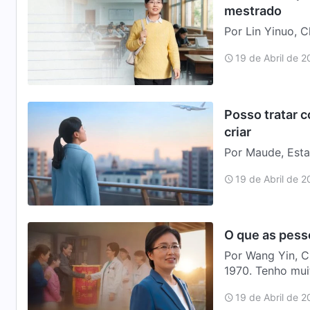
mestrado
Por Lin Yinuo, 
importância de 
19 de Abril de 
emprego se obt
Posso tratar 
criar
Por Maude, Esta
trabalhava fora
19 de Abril de 
criou a mim e a
O que as pess
Por Wang Yin, C
1970. Tenho mui
contraste, havia
19 de Abril de 