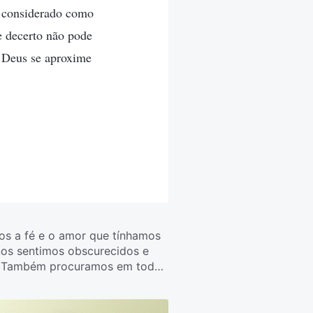
r considerado como
e decerto não pode
e Deus se aproxime
os a fé e o amor que tínhamos
 nos sentimos obscurecidos e
to. Também procuramos em toda
lada quanto a nossa. Por que