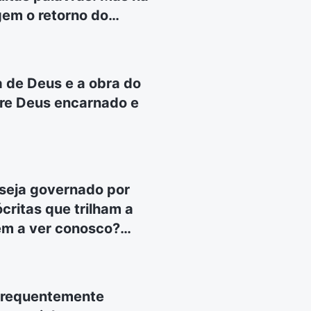
gem o retorno do
mas palavras e
mas também ganharam
ocê pensa sobre como
a de Deus e a obra do
s.
tre Deus encarnado e
 seja governado por
critas que trilham a
êm a ver conosco?
cremos é no Senhor
 que não embarcamos na
os tornamos fariseus?
 frequentemente