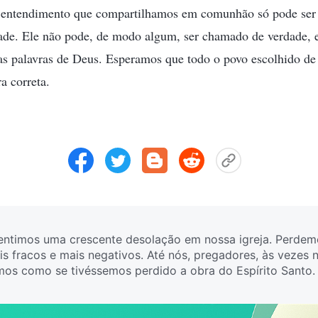
 o entendimento que compartilhamos em comunhão só pode se
ade. Ele não pode, de modo algum, ser chamado de verdade, 
as palavras de Deus. Esperamos que todo o povo escolhido d
a correta.
sentimos uma crescente desolação em nossa igreja. Perdem
is fracos e mais negativos. Até nós, pregadores, às vezes
imos como se tivéssemos perdido a obra do Espírito San
a do Espírito Santo, mas toda igreja que vemos é tão deso
passando fome?