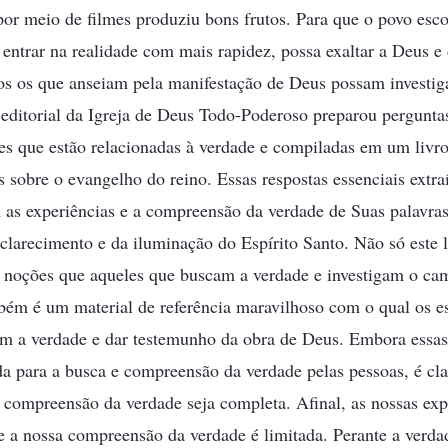
or meio de filmes produziu bons frutos. Para que o povo esc
 entrar na realidade com mais rapidez, possa exaltar a Deus e
dos os que anseiam pela manifestação de Deus possam investi
 editorial da Igreja de Deus Todo-Poderoso preparou perguntas
es que estão relacionadas à verdade e compiladas em um livro
is sobre o evangelho do reino. Essas respostas essenciais extra
 as experiências e a compreensão da verdade de Suas palavras
larecimento e da iluminação do Espírito Santo. Não só este l
e noções que aqueles que buscam a verdade e investigam o ca
bém é um material de referência maravilhoso com o qual os e
m a verdade e dar testemunho da obra de Deus. Embora essas 
a para a busca e compreensão da verdade pelas pessoas, é cla
a compreensão da verdade seja completa. Afinal, as nossas exp
 e a nossa compreensão da verdade é limitada. Perante a verd