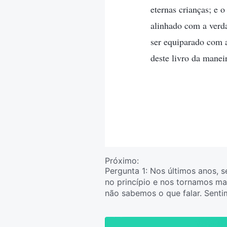
eternas crianças; e
alinhado com a verd
ser equiparado com 
deste livro da maneir
Próximo:
Pergunta 1: Nos últimos anos, 
no princípio e nos tornamos ma
não sabemos o que falar. Sent
parte por uma igreja com a obr
todas as denominações estão 