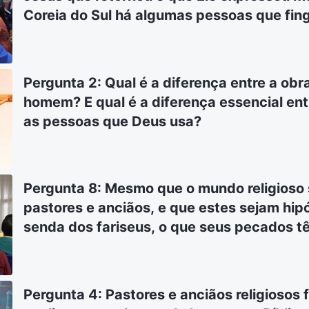
Coreia do Sul há algumas pessoas que fin
Senhor Jesus. Elas também disseram algu
também escreveram alguns livros. Algu
seguidores. Eu gostaria de ouvir o que v
Pergunta 2: Qual é a diferença entre a obr
distinguir as palavras desses falsos cristo
homem? E qual é a diferença essencial en
as pessoas que Deus usa?
Pergunta 8: Mesmo que o mundo religioso
pastores e anciãos, e que estes sejam hipó
senda dos fariseus, o que seus pecados t
Apesar de os seguirmos e ouvirmos, nós 
Jesus, não nos pastores e anciãos. Sinto
senda dos fariseus. Como é que também n
Pergunta 4: Pastores e anciãos religiosos