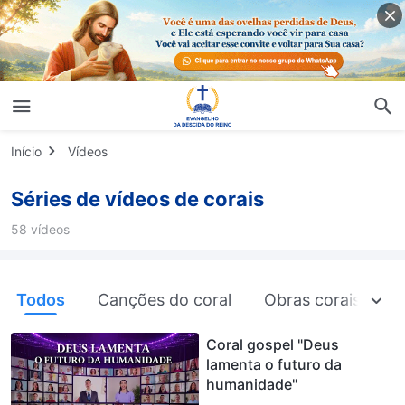
Início
Vídeos
Séries de vídeos de corais
58 vídeos
Todos
Canções do coral
Obras corais
M
Coral gospel "Deus
lamenta o futuro da
humanidade"