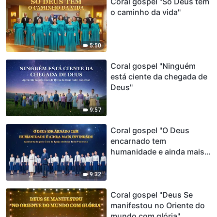
Coral gospel "Só Deus tem
o caminho da vida"
5:50
Coral gospel "Ninguém
está ciente da chegada de
Deus"
9:57
Coral gospel "O Deus
encarnado tem
humanidade e ainda mais
divindade"
9:32
Coral gospel "Deus Se
manifestou no Oriente do
mundo com glória"