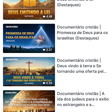
(Destaques)
4:48
Documentário cristão |
Promessa de Deus para os
israelitas (Destaques)
2:31
Documentário cristão |
Deus vindo à terra e Se
tornando uma oferta pelo
pecado (Destaques)
6:56
Documentário cristão | A
ida dos judeus para o exílio
no estrangeiro e a
disseminação do