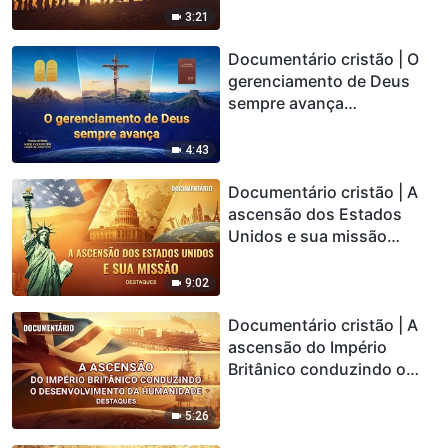
evangelho do reino dos
3:21
céus (Destaques)
Documentário cristão | O
gerenciamento de Deus
sempre avança
(Destaques)
4:43
Documentário cristão | A
ascensão dos Estados
Unidos e sua missão
(Destaques)
9:02
Documentário cristão | A
ascensão do Império
Britânico conduzindo o
desenvolvimento da
humanidade (Destaques)
5:26