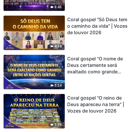
6:45
Coral gospel "Só Deus tem
o caminho da vida" | Vozes
de louvor 2026
4:58
Coral gospel "O nome de
Deus certamente será
exaltado como grande
entre as nações gentias" |
Vozes de louvor 2026
5:24
Coral gospel "O reino de
Deus apareceu na terra" |
Vozes de louvor 2026
5:29