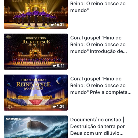
Reino: O reino desce ao
mundo"
16:31
Coral gospel "Hino do
Reino: O reino desce ao
mundo" Introdução de
sapateado (Traier)
0:44
Coral gospel "Hino do
Reino: O reino desce ao
mundo" Prévia completa
(Traier)
1:29
Documentário cristão |
Destruição da terra por
Deus com um dilúvio