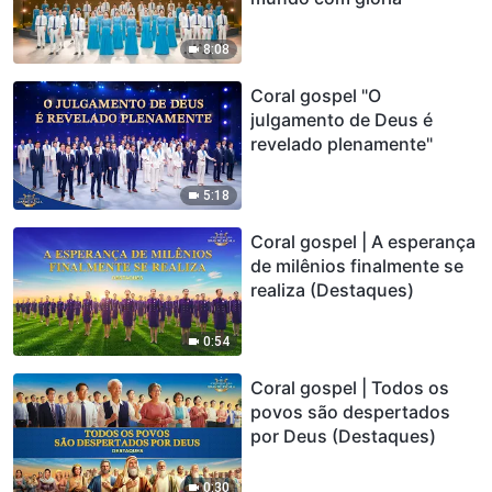
8:08
Coral gospel "O
julgamento de Deus é
revelado plenamente"
5:18
Coral gospel | A esperança
de milênios finalmente se
realiza (Destaques)
0:54
Coral gospel | Todos os
povos são despertados
por Deus (Destaques)
0:30