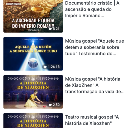
Documentário cristão | A
ascensão e queda do
Império Romano
(Destaques)
8:21
Música gospel "Aquele que
detém a soberania sobre
tudo" Testemunho do
poder de Deus
1:26:18
Música gospel "A história
de XiaoZhen" A
transformação da vida de
uma cristã (Traier)
2:50
Teatro musical gospel "A
história de Xiaozhen"