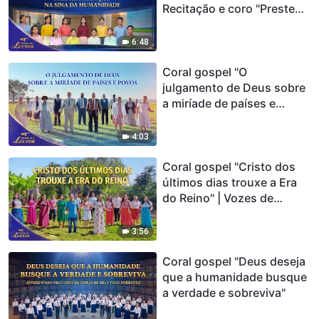
Recitação e coro "Prestem
atenção na sina da
humanidade" | Vozes de
6:48
louvor 2026
Coral gospel "O
julgamento de Deus sobre
a miríade de países e
povos" | Vozes de louvor
2026
4:03
Coral gospel "Cristo dos
últimos dias trouxe a Era
do Reino" | Vozes de
louvor 2026
3:56
Coral gospel "Deus deseja
que a humanidade busque
a verdade e sobreviva"