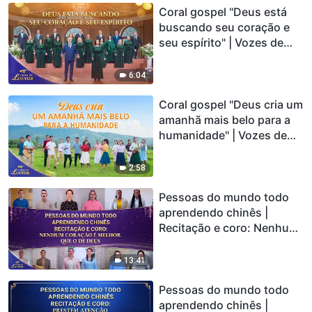
Coral gospel "Deus está
buscando seu coração e
seu espírito" | Vozes de
louvor 2026
6:04
Coral gospel "Deus cria um
amanhã mais belo para a
humanidade" | Vozes de
louvor 2026
2:58
Pessoas do mundo todo
aprendendo chinês |
Recitação e coro: Nenhum
coração é melhor que o de
Deus | Vozes de louvor
13:41
2026
Pessoas do mundo todo
aprendendo chinês |