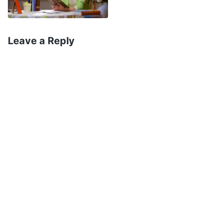
Deus e se submeter às Suas orquestrações e
arranjos. Chen Xiao agradeceu a Deus em
Leave a Reply
silêncio por Sua orientação e tomou uma
decisão: independentemente de quanto sua
família a obstruísse, ela nunca cederia a eles e se
recusaria a permitir que os esquemas de Satanás
fossem bem-sucedidos. Ela disse com firmeza à
sua família: “Eu creio em Deus e caminho pela
senda correta. Não faço nada ilegal nem
participo da política. Prego o evangelho para
levar mais pessoas à presença de Deus para a
salvação. Isso é uma coisa boa! Vocês não
ousam crer em Deus porque têm medo de serem
presos, então não vou forçá-los, mas não vou