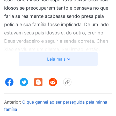
idosos se preocuparem tanto e pensava no que
faria se realmente acabasse sendo presa pela
polícia e sua família fosse implicada. De um lado
estavam seus pais idosos e, do outro, crer no
Deus verdadeiro e seguir a senda correta. Chen
Xiao se viu em um dilema. Seu irmão, então,
disse com firmeza: “O governo do PC Chinês é
Leia mais
ateu. Você não terá paz enquanto crer em Deus.
Não só você sofrerá, como toda a nossa família
também será implicada. Você precisa ser tão
teimosa? Simplesmente ouça nossos pais e
abandone essa fé”. Nesse momento, Chen Xiao
Anterior:
O que ganhei ao ser perseguida pela minha
se viu em um estado de confusão e não tinha
família
certeza de como proceder, só lhe restando orar