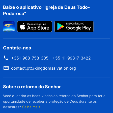
Baixe o aplicativo "Igreja de Deus Todo-
incompreensão e a rejeição dos parentes, ela se
Poderoso"
perguntava como iria percorrer o caminho à
frente. Chen Xiao não teve como não se sentir
um pouco fraca e tratou de clamar a Deus em
seu coração: “Deus, por favor, dá-me fé e força
Contate-nos
e guia-me pelo caminho à frente”.
+351-968-758-305
+55-11-99817-3422
Depois, ela se lembrou de uma passagem das
contact.pt@kingdomsalvation.org
palavras de Deus: “
Não há pessoa alguma entre
vocês que seja protegida pela lei — antes,
vocês são sancionados pela lei. Mais
Sobre o retorno do Senhor
problemático ainda é que as pessoas não
Você quer dar as boas-vindas ao retorno do Senhor para ter a
oportunidade de receber a proteção de Deus durante os
entendem vocês: sejam seus parentes, seus
desastres?
Saiba mais
pais, seus amigos ou seus colegas, nenhum