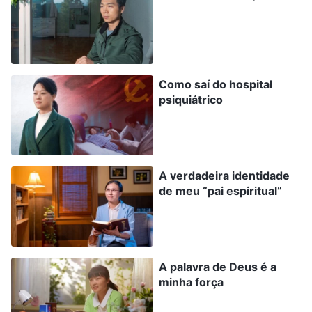
. Pelas palavras
verdadeiramente se crê em Deus”)
de Deus, Chen Xiao entendeu que, embora
parecesse que sua família a estava obstruindo,
Como saí do hospital
na realidade, isso era Satanás querendo usar a
psiquiátrico
perturbação de sua família para fazê-la
abandonar e trair a Deus, fazendo-a, assim,
perder sua oportunidade de salvação. Satanás é
A verdadeira identidade
mesmo insidioso e malicioso! Além disso, o
de meu “pai espiritual”
destino de todos está nas mãos de Deus, e as
coisas que devemos experienciar e a dor que
devemos sofrer na vida foram todas
predeterminadas por Ele. O fato de ela ser presa
A palavra de Deus é a
minha força
ou de sua família ser implicada também foi
decidido por Deus. Ela precisava confiar tudo a