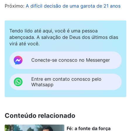
Próximo:
A difícil decisão de uma garota de 21 anos
silenciosamente em seu coração: “Deus, eu me
sinto fraca diante da obstrução da minha família.
Por favor, ilumina-me e guia-me”. Depois de orar,
Tendo lido até aqui, você é uma pessoa
Chen Xiao se lembrou de uma passagem das
abençoada. A salvação de Deus dos últimos dias
virá até você.
palavras de Deus: “
Em cada passo da obra que
Deus faz nas pessoas, externamente ela parece
Conecte-se conosco no Messenger
ser interações entre pessoas, como se nascida
de arranjos humanos ou de perturbação
Entre em contato conosco pelo
humana. Mas nos bastidores, cada passo da
Whatsapp
obra e tudo o que acontece é uma aposta feita
por Satanás diante de Deus e requer que as
pessoas permaneçam firmes em seu
Conteúdo relacionado
testemunho a Deus
”
(A Palavra, vol. 1: A aparição e
Fé: a fonte da força
a obra de Deus, “Apenas amando a Deus é que