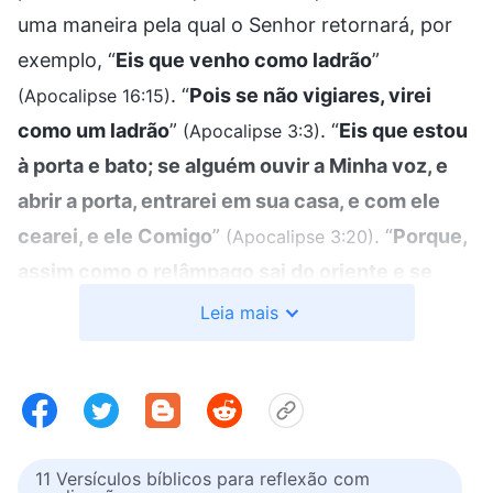
uma maneira pela qual o Senhor retornará, por
exemplo, “
Eis que venho como ladrão
”
. “
Pois se não vigiares, virei
(Apocalipse 16:15)
como um ladrão
”
. “
Eis que estou
(Apocalipse 3:3)
à porta e bato; se alguém ouvir a Minha voz, e
abrir a porta, entrarei em sua casa, e com ele
cearei, e ele Comigo
”
. “
Porque,
(Apocalipse 3:20)
assim como o relâmpago sai do oriente e se
mostra até o ocidente, assim será também a
Leia mais
vinda do Filho do homem
”
. “
Por
(Mateus 24:27)
isso ficai também vós apercebidos; porque
numa hora em que não penseis, virá o Filho do
homem
”
. Essas profecias
(Mateus 24:44)
11 Versículos bíblicos para reflexão com
mencionam que o Senhor retornará “
como um