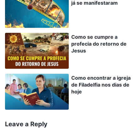
já se manifestaram
etapas e Sua obra tem um plano. Deus primeiro
encarna e vem em segredo para realizar a Sua
obra de salvação do homem, e depois Ele
aparece abertamente a todos, cavalgando uma
Como se cumpre a
profecia do retorno de
nuvem, para recompensar os bons e punir os
Jesus
iníquos.
Como encontrar a igreja
de Filadelfia nos dias de
hoje
Leave a Reply