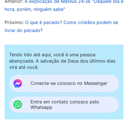
Anterior:
A explicação de Mateus 24:36 "Daquele dia e
seu comportamento, e somente aquilo que é
hora, porém, ninguém sabe"
naturalmente revelado representa a vida, como
Próximo:
O que é pecado? Como cristãos podem se
também a natureza de alguém. Coisas que são
livrar do pecado?
falsas não podem durar. Quando Deus opera
para salvar o homem, não é para adornar o
homem com bom comportamento — o
Tendo lido até aqui, você é uma pessoa
abençoada. A salvação de Deus dos últimos dias
propósito da obra de Deus é transformar o
virá até você.
caráter das pessoas, fazê-las renascer como
novas pessoas. […] Comportar-se bem não é o
Conecte-se conosco no Messenger
mesmo que se submeter a Deus, muito menos é
igual a ser compatível com Cristo. Mudanças de
Entre em contato conosco pelo
Whatsapp
comportamento são baseadas em doutrina e
nascem de fervor; elas não se baseiam no
verdadeiro conhecimento de Deus ou na