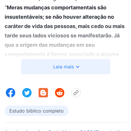
“
Meras mudanças comportamentais são
insustentáveis; se não houver alteração no
caráter de vida das pessoas, mais cedo ou mais
tarde seus lados viciosos se manifestarão. Já
que a origem das mudanças em seu
comportamento é fervor, associado a alguma
obra do Espírito Santo nesse momento, é
Leia mais
extremamente fácil para elas ficar fervorosas
ou exibir bondade temporária. Como dizem os
descrentes, ‘Fazer uma boa ação é fácil; o difícil
é fazer uma vida inteira de boas ações’. As
pessoas são incapazes de fazer boas ações
Estudo bíblico completo
durante toda a sua vida. Seu comportamento é
ditado pela vida; seja qual for a sua vida, tal é o