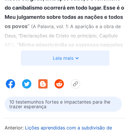
do canibalismo ocorrerá em todo lugar. Esse é o
Meu julgamento sobre todas as nações e todos
os povos
”
(A Palavra, vol. 1: A aparição e a obra de
Deus, “Declarações de Cristo no princípio, Capítulo
. “
Minha misericórdia se expressa naqueles
65”)
que Me amam e negam a si mesmos. A punição
Leia mais
que ocorre aos perversos, entrementes, é
precisamente a prova de Meu caráter justo e,
mais ainda, testemunho da Minha ira. Quando o
desastre vier, todos aqueles que a Mim se
opõem prantearão ao caírem vitimados por
10 testemunhos fortes e impactantes para lhe
trazer esperança
fome e peste. Aqueles que cometeram toda
espécie de perversidade, mas Me seguiram por
Anterior:
Lições aprendidas com a subdivisão de
muitos anos, não escaparão de pagar por seus