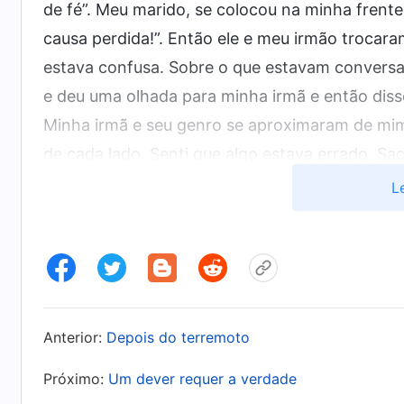
de fé”. Meu marido, se colocou na minha frent
causa perdida!”. Então ele e meu irmão trocara
estava confusa. Sobre o que estavam conversa
e deu uma olhada para minha irmã e então disse
Minha irmã e seu genro se aproximaram de mi
de cada lado. Senti que algo estava errado. Sac
mas eles me empurraram para dentro do carro. 
L
surpresa, vi que estávamos num hospital psiqui
fugir, mas eu fui trancada lá dentro. Eu os vi 
com raiva e enojada. Não conseguia acreditar
foram cruéis. Entes queridos uma ova! Lembr
delegacia, de como ele tinha falado com a pol
Anterior:
Depois do terremoto
tinha trocado olhares reveladores quando diss
Próximo:
Um dever requer a verdade
provavelmente, isso era um plano engendrado p