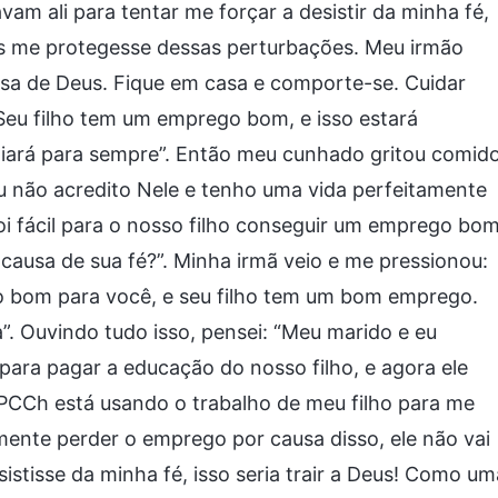
vam ali para tentar me forçar a desistir da minha fé,
s me protegesse dessas perturbações. Meu irmão
coisa de Deus. Fique em casa e comporte-se. Cuidar
 Seu filho tem um emprego bom, e isso estará
diará para sempre”. Então meu cunhado gritou comido
u não acredito Nele e tenho uma vida perfeitamente
foi fácil para o nosso filho conseguir um emprego bo
 causa de sua fé?”. Minha irmã veio e me pressionou:
ão bom para você, e seu filho tem um bom emprego.
a”. Ouvindo tudo isso, pensei: “Meu marido e eu
para pagar a educação do nosso filho, e agora ele
O PCCh está usando o trabalho de meu filho para me
almente perder o emprego por causa disso, ele não vai
sistisse da minha fé, isso seria trair a Deus! Como um