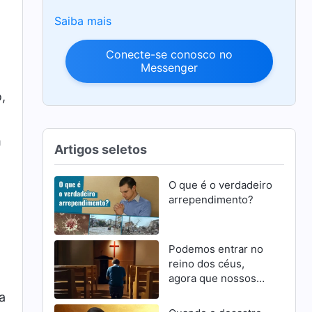
Saiba mais
Conecte-se conosco no
Messenger
,
m
Artigos seletos
O que é o verdadeiro
arrependimento?
Podemos entrar no
reino dos céus,
agora que nossos
pecados foram
a
perdoados?