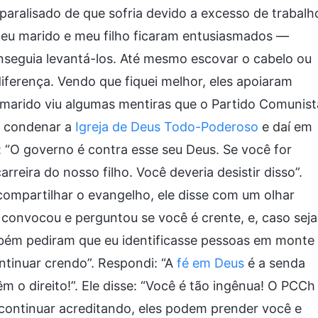
paralisado de que sofria devido a excesso de trabalh
u marido e meu filho ficaram entusiasmados —
nseguia levantá-los. Até mesmo escovar o cabelo ou
 diferença. Vendo que fiquei melhor, eles apoiaram
 marido viu algumas mentiras que o Partido Comunist
e condenar a
Igreja de Deus Todo-Poderoso
e daí em
: “O governo é contra esse seu Deus. Se você for
rreira do nosso filho. Você deveria desistir disso”.
compartilhar o evangelho, ele disse com um olhar
convocou e perguntou se você é crente, e, caso seja
mbém pediram que eu identificasse pessoas em monte
ntinuar crendo”. Respondi: “A
fé em Deus
é a senda
têm o direito!”. Ele disse: “Você é tão ingênua! O PCCh
 continuar acreditando, eles podem prender você e