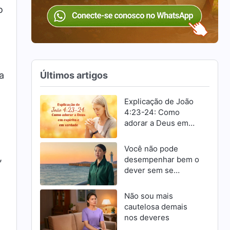
o
Últimos artigos
a
Explicação de João
4:23-24: Como
adorar a Deus em
espírito e em
verdade
Você não pode
,
desempenhar bem o
dever sem se
esforçar para
progredir
Não sou mais
cautelosa demais
nos deveres