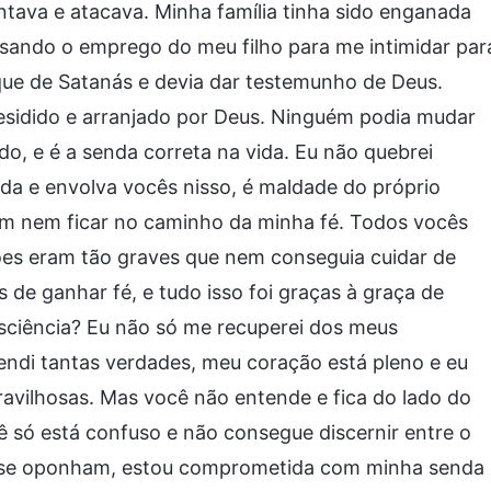
tava e atacava. Minha família tinha sido enganada
usando o emprego do meu filho para me intimidar par
uque de Satanás e devia dar testemunho de Deus.
esidido e arranjado por Deus. Ninguém podia mudar
ado, e é a senda correta na vida. Eu não quebrei
da e envolva vocês nisso, é maldade do próprio
m nem ficar no caminho da minha fé. Todos vocês
ões eram tão graves que nem conseguia cuidar de
de ganhar fé, e tudo isso foi graças à graça de
nsciência? Eu não só me recuperei dos meus
endi tantas verdades, meu coração está pleno e eu
aravilhosas. Mas você não entende e fica do lado do
 só está confuso e não consegue discernir entre o
s se oponham, estou comprometida com minha senda