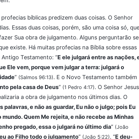
mem.
profecias bíblicas predizem duas coisas. O Senhor
dias. Essas duas coisas, porém, são uma coisa só, qu
 fazer Sua obra de julgamento. Alguns perguntarão se
 que existe. Há muitas profecias na Bíblia sobre essas
 Antigo Testamento: “
E ele julgará entre as nações, 
e Ele vem, porque vem julgar a terra: julgará o
lidade
”
. E o Novo Testamento também
(Salmos 96:13)
nto pela casa de Deus
”
. O Senhor Jesus
(1 Pedro 4:17)
alizaria a obra de julgamento nos últimos dias. O
 palavras, e não as guardar, Eu não o julgo; pois Eu
 o mundo. Quem Me rejeita, e não recebe as Minhas
tenho pregado, essa o julgará no último dia
”
(João
eu ao Filho todo o julgamento
”
. “
E deu-
(João 5:22)