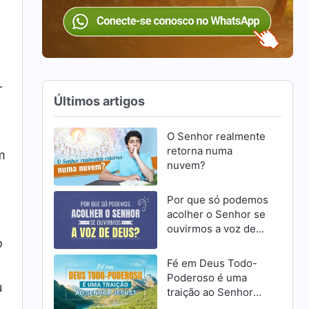
r
Últimos artigos
O Senhor realmente
retorna numa
m
nuvem?
Por que só podemos
acolher o Senhor se
ouvirmos a voz de
o
Deus?
Fé em Deus Todo-
Poderoso é uma
u
traição ao Senhor
Jesus?