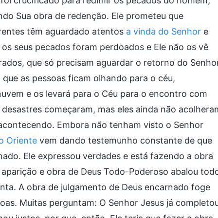
oi crucificado para redimir os pecados do homem,
ndo Sua obra de redenção. Ele prometeu que
 crentes têm aguardado atentos
a vinda do Senhor
e
 os seus pecados foram perdoados e Ele não os vê
ados, que só precisam aguardar o retorno do Senho
o que as pessoas ficam olhando para o céu,
uvem e os levará para o Céu para o encontro com
es desastres começaram, mas eles ainda não acolhera
 acontecendo. Embora não tenham visto o Senhor
 Oriente
vem dando testemunho constante de que
ado. Ele expressou verdades e está fazendo a obra
A aparição e obra de Deus Todo-Poderoso abalou tod
enta. A obra de julgamento de Deus encarnado foge
oas. Muitas perguntam: O Senhor Jesus já completo