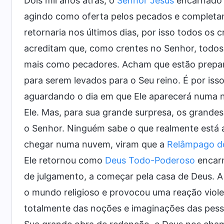
Dois mil anos atrás, o
Senhor Jesus
encarnado f
agindo como oferta pelos pecados e completa
retornaria nos últimos dias, por isso todos os
acreditam que, como crentes no Senhor, todos
mais como pecadores. Acham que estão prepar
para serem levados para o Seu reino. É por iss
aguardando o dia em que Ele aparecerá numa n
Ele. Mas, para sua grande surpresa, os grand
o Senhor. Ninguém sabe o que realmente está
chegar numa nuvem, viram que a
Relâmpago do
Ele retornou como
Deus Todo-Poderoso
encarn
de julgamento, a começar pela casa de Deus. 
o mundo religioso e provocou uma reação viol
totalmente das noções e imaginações das pess