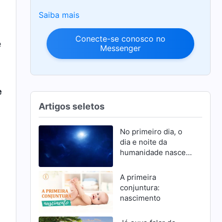
Saiba mais
Conecte-se conosco no
e
Messenger
e
Artigos seletos
No primeiro dia, o
dia e noite da
humanidade nascem
e se mantêm firmes
graças à autoridade
A primeira
de Deus
conjuntura:
nascimento