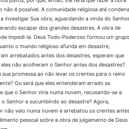
 justos, por que, então, Ele teria que fazer a obra
o não é possível. A comunidade religiosa até conden
a investigar Sua obra, aguardando a vinda do Senho
perando escapar dos grandes desastres. A obra de
pode impedi-la. Deus Todo-Poderoso formou um grup
uanto o mundo religioso afunda em desastre,
ram arrebatados antes dos desastres, esperam que
e eles não acolheram o Senhor antes dos desastres?
sua promessa ao não levar os crentes para o reino
ente? Ou será que eles entenderam errado as
de que o Senhor viria numa nuvem, recusando-se a
r o Senhor e sucumbindo ao desastre? Agora,
r não veio numa nuvem e arrebatou os crentes ante
dimento pessoal sobre a obra de julgamento de Deus