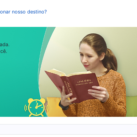
do pecado, ele só pode continuar pecando, revelando
onar nosso destino?
sa é a vida que o homem leva, um ciclo interminável
ade peca de dia apenas para confessar à noite.
 para sempre efetiva para o homem, ela não será
tade da obra da salvação já foi concluída, pois o
ada.
cê.
fácil para o homem tomar consciência de seus
ópria natureza profundamente enraizada e deve
nçar esse resultado. Só assim o homem pode ser
te
”
(A Palavra, vol. 1: A aparição e a obra de Deus, “O
s Todo-Poderoso são muito claras, não são? O Senho
r que Ele retornaria para o julgamento nos últimos
 obra de redenção, que é apenas metade da obra de
os pecados do homem, assim estamos qualificados a
 Sua graça e bênçãos. Nossos pecados foram