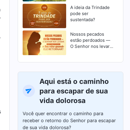
A ideia da Trindade
a
pode ser
r
sustentada?
Nossos pecados
o
estão perdoados —
O Senhor nos levará
diretamente para o
Seu reino quando
Ele retornar?
Aqui está o caminho
para escapar de sua
vida dolorosa
s
Você quer encontrar o caminho para
receber o retorno do Senhor para escapar
de sua vida dolorosa?