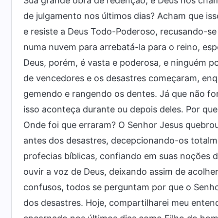
Sua grande obra de redenção, e Deus nos chamou
de julgamento nos últimos dias? Acham que iss
e resiste a Deus Todo-Poderoso, recusando-se 
numa nuvem para arrebatá-la para o reino, es
Deus, porém, é vasta e poderosa, e ninguém 
de vencedores e os desastres começaram, enq
gemendo e rangendo os dentes. Já que não fo
isso aconteça durante ou depois deles. Por qu
Onde foi que erraram? O Senhor Jesus quebrou 
antes dos desastres, decepcionando-os totalm
profecias bíblicas, confiando em suas noções 
ouvir a voz de Deus, deixando assim de acolhe
confusos, todos se perguntam por que o Senho
dos desastres. Hoje, compartilharei meu enten