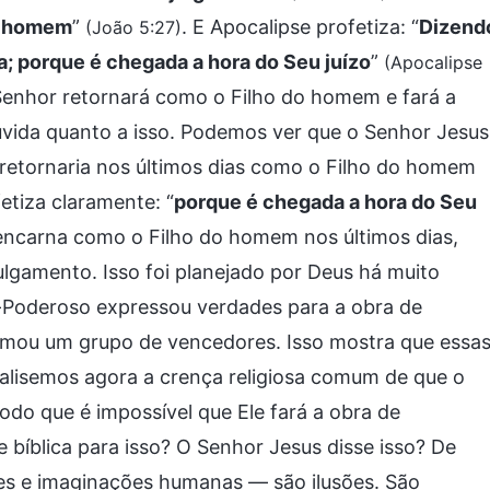
do homem
”
. E Apocalipse profetiza: “
Dizend
(João 5:27)
a; porque é chegada a hora do Seu juízo
”
(Apocalipse
Senhor retornará como o Filho do homem e fará a
úvida quanto a isso. Podemos ver que o Senhor Jesus
 retornaria nos últimos dias como o Filho do homem
etiza claramente: “
porque é chegada a hora do Seu
encarna como o Filho do homem nos últimos dias,
ulgamento. Isso foi planejado por Deus há muito
-Poderoso expressou verdades para a obra de
ormou um grupo de vencedores. Isso mostra que essa
lisemos agora a crença religiosa comum de que o
do que é impossível que Ele fará a obra de
 bíblica para isso? O Senhor Jesus disse isso? De
es e imaginações humanas — são ilusões. São