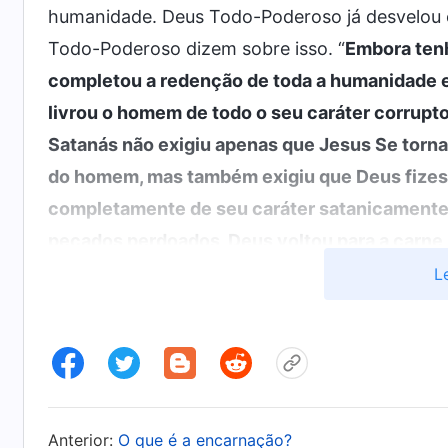
humanidade. Deus Todo-Poderoso já desvelou e
Todo-Poderoso dizem sobre isso. “
Embora tenh
completou a redenção de toda a humanidade e
livrou o homem de todo o seu caráter corrupt
Satanás não exigiu apenas que Jesus Se torna
do homem, mas também exigiu que Deus fizess
completamente de seu caráter satanicamente
pecados perdoados, Deus voltou para a carne 
de castigo e julgamento. Esta obra tem trazid
L
submete ao Seu domínio há de desfrutar de u
Eles hão de viver verdadeiramente na luz e de
. “
Embora
1: A aparição e a obra de Deus, “Prefácio”)
seus pecados, isso só pode ser considerado 
homem e não tratar o homem de acordo com a
Anterior:
O que é a encarnação?