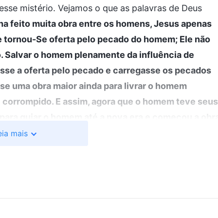
sse mistério. Vejamos o que as palavras de Deus
a feito muita obra entre os homens, Jesus apenas
 tornou-Se oferta pelo pecado do homem; Ele não
o. Salvar o homem plenamente da influência de
sse a oferta pelo pecado e carregasse os pecados
e uma obra maior ainda para livrar o homem
 corrompido. E assim, agora que o homem teve seus
para guiar o homem até a nova era e começou a obr
o o homem a um reino superior. Todo aquele que se
eia mais
ma verdade maior e de receber bênçãos maiores.
 ganhar a verdade, o caminho e a vida
”
(A Palavra, vol.
 o homem possa ter sido redimido e perdoado de
como Deus não Se lembrar das transgressões do
s suas transgressões. No entanto, quando o homem