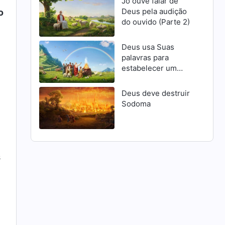
Jó ouve falar de
Deus pela audição
o
do ouvido (Parte 2)
Deus usa Suas
palavras para
estabelecer um
pacto com o homem
Deus deve destruir
Sodoma
s