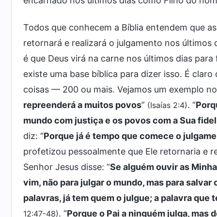
encarnado nos últimos dias como Filho do ho
Todos que conhecem a Bíblia entendem que as 
retornará e realizará o julgamento nos últimos 
é que Deus virá na carne nos últimos dias para
existe uma base bíblica para dizer isso. É claro
coisas — 200 ou mais. Vejamos um exemplo no
repreenderá a muitos povos
”
. “
Porqu
(Isaías 2:4)
mundo com justiça e os povos com a Sua fide
diz: “
Porque já é tempo que comece o julgame
profetizou pessoalmente que Ele retornaria e re
Senhor Jesus disse: “
Se alguém ouvir as Minhas
vim, não para julgar o mundo, mas para salvar
palavras, já tem quem o julgue; a palavra que 
. “
Porque o Pai a ninguém julga, mas d
12:47-48)