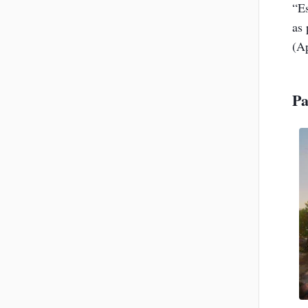
“E
as 
(Ap
Pa