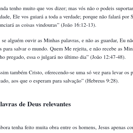
ssoa normal e você terá sido abençoado por Deus e será um pr
tífero ou significativo se continuasse com a expulsão de demôn
nda tenho muito que vos dizer; mas vós não o podeis suporta
caminosa do homem, e o homem chegaria a uma paralização no
dade, Ele vos guiará a toda a verdade; porque não falará por 
A
unciará as coisas vindouras”
(João 16:12-13)
.
ado, o homem foi perdoado por seus pecados, pois a obra da 
final, as coisas nas pessoas que são de Satanás e as coisas 
bre Satanás. Mas o caráter corrupto do homem ainda permane
 se alguém ouvir as Minhas palavras, e não as guardar, Eu nã
mpatíveis com as exigências da verdade; só nesse caminho alg
istir a Deus, e Deus não ganhou a humanidade. É por isso que 
 para salvar o mundo. Quem Me rejeita, e não recebe as Minh
o costumava quando estava na religião, apenas recitar alguma
elar o caráter corrupto do homem e fazer com que ele pratiqu
ho pregado, essa o julgará no último dia”
(João 12:47-48)
.
entinamente, e depois fizer uns poucos bons feitos, apresen
cometer alguns pecados, alguns pecados óbvios, isso ainda não
ssim também Cristo, oferecendo-se uma só vez para levar os 
nça em Deus. Ser capaz de obedecer às regras indica que você 
cado, aos que o esperam para salvação”
(Hebreus 9:28)
.
 você escolheu corretamente? Se as coisas na sua natureza não
endendo a Deus, então esse é o maior problema. Se, em sua c
lavras de Deus relevantes
ão você pode ser considerado ter sido salvo?
A Palavra, vol. 3: As declarações de Cristo dos últimos dia
bora tenha feito muita obra entre os homens, Jesus apenas c