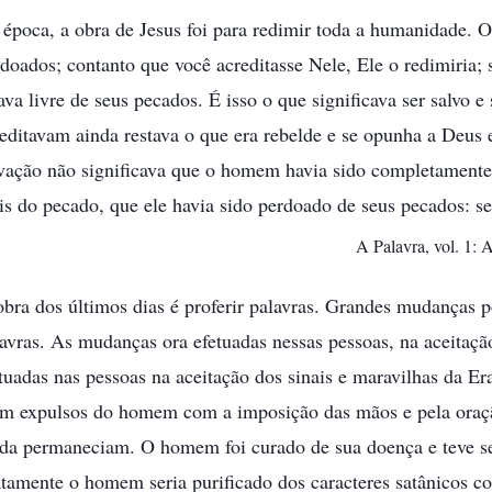
época, a obra de Jesus foi para redimir toda a humanidade. 
doados; contanto que você acreditasse Nele, Ele o redimiria; 
ava livre de seus pecados. É isso o que significava ser salvo e
editavam ainda restava o que era rebelde e se opunha a Deus 
lvação não significava que o homem havia sido completament
s do pecado, que ele havia sido perdoado de seus pecados: se
A Palavra, vol. 1: 
obra dos últimos dias é proferir palavras. Grandes mudanças
avras. As mudanças ora efetuadas nessas pessoas, na aceitaçã
tuadas nas pessoas na aceitação dos sinais e maravilhas da E
am expulsos do homem com a imposição das mãos e pela oraçã
nda permaneciam. O homem foi curado de sua doença e teve s
tamente o homem seria purificado dos caracteres satânicos cor