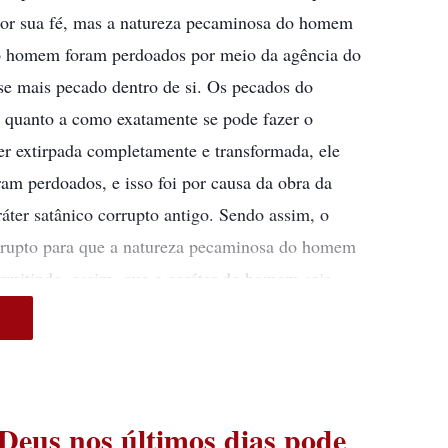
 por sua fé, mas a natureza pecaminosa do homem
do homem foram perdoados por meio da agência do
se mais pecado dentro de si. Os pecados do
 quanto a como exatamente se pode fazer o
r extirpada completamente e transformada, ele
m perdoados, e isso foi por causa da obra da
áter satânico corrupto antigo. Sendo assim, o
orrupto para que a natureza pecaminosa do homem
ermitindo, assim, que o caráter do homem seja
cimento na vida, entenda o caminho da vida e
que o homem aja de acordo com essa senda, para
le possa viver sob o brilho da luz, para que tudo
ele possa eliminar o seu caráter satânico corrupto
Deus nos últimos dias pode
s, emergindo, assim, completamente do pecado. Só