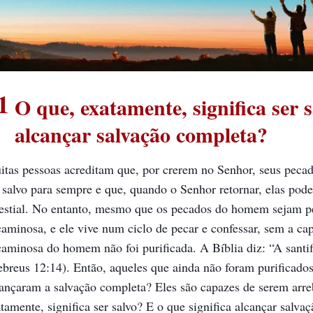
1
O que, exatamente, significa ser s
alcançar salvação completa?
tas pessoas acreditam que, por crerem no Senhor, seus pecad
 salvo para sempre e que, quando o Senhor retornar, elas pod
lestial. No entanto, mesmo que os pecados do homem sejam pe
aminosa, e ele vive num ciclo de pecar e confessar, sem a ca
aminosa do homem não foi purificada. A Bíblia diz: “A santi
ebreus 12:14)
. Então, aqueles que ainda não foram purificado
ançaram a salvação completa? Eles são capazes de serem arreb
tamente, significa ser salvo? E o que significa alcançar salva