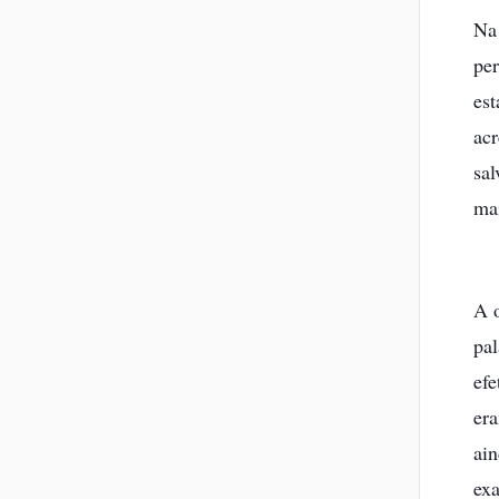
Na 
per
est
acr
sa
mai
A 
pal
efe
er
ai
exa