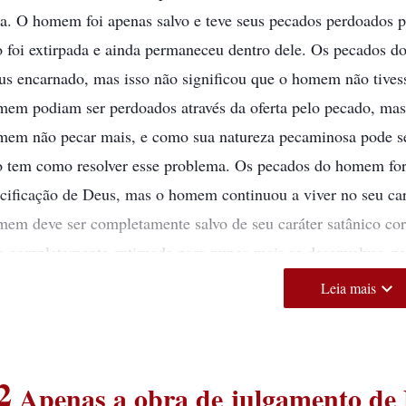
ita. O homem foi apenas salvo e teve seus pecados perdoados
o foi extirpada e ainda permaneceu dentro dele. Os pecados 
us encarnado, mas isso não significou que o homem não tives
mem podiam ser perdoados através da oferta pelo pecado, mas
mem não pecar mais, e como sua natureza pecaminosa pode se
o tem como resolver esse problema. Os pecados do homem fora
cificação de Deus, mas o homem continuou a viver no seu car
mem deve ser completamente salvo de seu caráter satânico c
a completamente extirpada para nunca mais se desenvolver, p
ansformado. Isso requer que o homem entenda a senda do cres
Leia mais
tenda o caminho para mudar seu caráter. Além disso, requer 
 o caráter do homem possa ser mudado paulatinamente e que e
ue ele faça esteja de acordo com a vontade de Deus, para que 
2
Apenas a obra de julgamento de 
ara que possa libertar-se da influência das trevas de Sataná