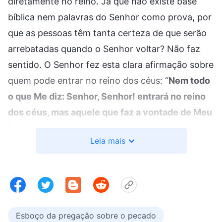
diretamente no reino. Já que não existe base
bíblica nem palavras do Senhor como prova, por
que as pessoas têm tanta certeza de que serão
arrebatadas quando o Senhor voltar? Não faz
sentido. O Senhor fez esta clara afirmação sobre
quem pode entrar no reino dos céus: “
Nem todo
o que Me diz: Senhor, Senhor! entrará no reino
dos céus, mas aquele que faz a vontade de Meu
Pai, que está nos céus
”
. Daí, temos
(Mateus 7:21)
Leia mais
certeza de que ser perdoado, por si só, não
basta para entrar no reino. Somente aqueles que
fazem a vontade de Deus podem entrar nele. Por
que isso não basta? Principalmente, porque ter
os pecados perdoados não significa que você foi
Esboço da pregação sobre o pecado