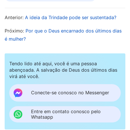
purificado, que você se submete a Deus ou que
faz a vontade de Deus. Todos nós vimos
Anterior:
A ideia da Trindade pode ser sustentada?
claramente que até crentes cujos pecados foram
perdoados estão sempre mentindo, enganando,
Próximo:
Por que o Deus encarnado dos últimos dias
sendo corruptos e enganosos. São arrogantes e
é mulher?
não ouvem ninguém assim que têm algum
conhecimento bíblico. Lutam por poder e lucro e
Tendo lido até aqui, você é uma pessoa
vivem em pecado, do qual não conseguem se
abençoada. A salvação de Deus dos últimos dias
livrar. Isso mostra claramente que, a despeito de
virá até você.
terem sido perdoadas, as pessoas ainda são
Conecte-se conosco no Messenger
imundas e corruptas e pecam o tempo todo. Elas
não só não aceitam nem se submetem à
Entre em contato conosco pelo
verdade, mas julgam e resistem a Deus. Como os
Whatsapp
fariseus, eles condenam, julgam e blasfemam