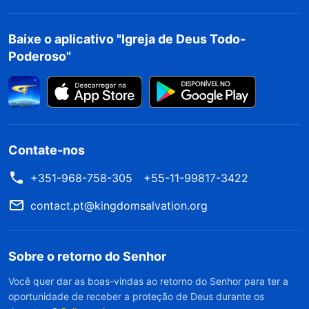
parecer ser um Filho do homem comum e
normal, sem família proeminente nem poder e
Baixe o aplicativo "Igreja de Deus Todo-
status elevados, pelo fato de Suas palavras não
Poderoso"
estarem nas Escrituras e Seu nome não ser
Messias, o que não concordava com as
profecias bíblicas, eles negaram e rejeitaram o
Senhor Jesus e até O condenaram, dizendo que
Contate-nos
Ele blasfemava. No fim, eles O crucificaram e,
+351-968-758-305
+55-11-99817-3422
assim, foram punidos e amaldiçoados por Deus.
Assim, podemos ver como é crucial ouvir a voz
contact.pt@kingdomsalvation.org
de Deus para acolher o Senhor! Se não ouvirmos
a voz de Deus, mas só ficarmos olhando para a
Sobre o retorno do Senhor
aparência externa do Filho do homem, jamais
Você quer dar as boas-vindas ao retorno do Senhor para ter a
veremos que Ele é Deus. Só condenaremos e
oportunidade de receber a proteção de Deus durante os