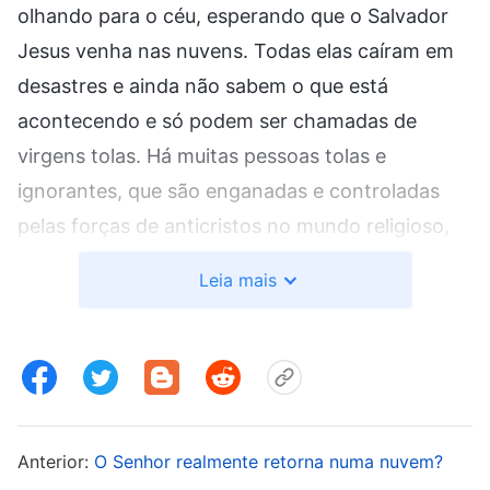
olhando para o céu, esperando que o Salvador
Jesus venha nas nuvens. Todas elas caíram em
desastres e ainda não sabem o que está
acontecendo e só podem ser chamadas de
virgens tolas. Há muitas pessoas tolas e
ignorantes, que são enganadas e controladas
pelas forças de anticristos no mundo religioso,
que ainda julgam e condenam a aparição e obra
Leia mais
de Deus Todo-Poderoso. Bem sabem que Suas
palavras são a verdade, ainda assim não as
aceitam. Ainda se agarram às palavras da Bíblia
de que o Senhor virá nas nuvens, sem investigar
o caminho verdadeiro nem buscam ouvir a voz
Anterior:
O Senhor realmente retorna numa nuvem?
de Deus. Como resultado, caíram em desastres,