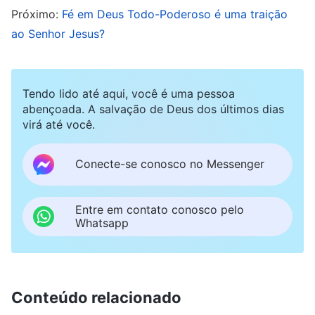
reclamando, gemendo e rangendo os dentes.
Próximo:
Fé em Deus Todo-Poderoso é uma traição
Isso é muito triste. Alguns talvez perguntem:
ao Senhor Jesus?
“Por que devemos ouvir a voz de Deus para
acolher o Senhor?”. Hoje, compartilharei um
Tendo lido até aqui, você é uma pessoa
pouco do meu entendimento sobre essa
abençoada. A salvação de Deus dos últimos dias
questão.
virá até você.
Primeiro devemos saber que, se o Senhor
Conecte-se conosco no Messenger
realmente retornasse dos céus numa nuvem e
todos O vissem, não precisaríamos ouvir Sua
Entre em contato conosco pelo
Whatsapp
voz, mas confiar apenas em nossa visão. Mas já
que o Senhor retorna na carne, como o Filho do
homem, por for a, Ele nada mais é do que uma
Conteúdo relacionado
pessoa comum sem a imagem de Deus e nem um