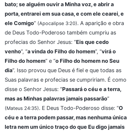
bato; se alguém ouvir a Minha voz, e abrir a
porta, entrarei em sua casa, e com ele cearei, e
ele Comigo
”
. A aparição e obra
(Apocalipse 3:20)
de Deus Todo-Poderoso também cumpriu as
profecias do Senhor Jesus: “
Eis que cedo
venho
”, “
a vinda do Filho do homem
”, “
virá o
Filho do homem
” e “
o Filho do homem no Seu
dia
”. Isso provou que Deus é fiel e que todas as
Suas palavras e profecias se cumpririam. É como
disse o Senhor Jesus: “
Passará o céu e a terra,
mas as Minhas palavras jamais passarão
”
. E Deus Todo-Poderoso disse: “
O
(Mateus 24:35)
céu e a terra podem passar, mas nenhuma única
letra nem um único traço do que Eu digo jamais