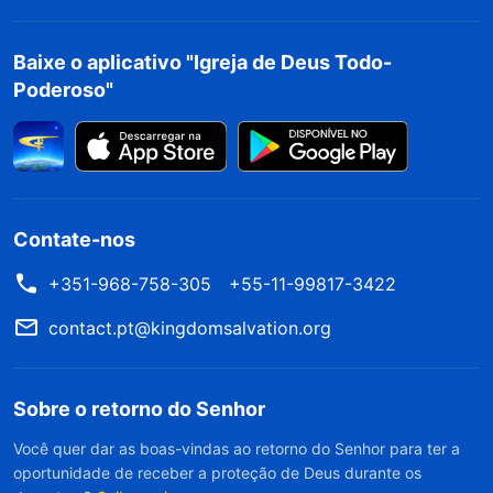
humana por meio da verdade, é inquestionável
Baixe o aplicativo "Igreja de Deus Todo-
que Deus ainda apareça como imagem
Poderoso"
encarnada para realizar essa obra entre os
homens. Isto é, Cristo dos últimos dias usará a
verdade para ensinar os homens do mundo todo
e revelar todas as verdades a eles. Essa é a obra
Contate-nos
de julgamento de Deus
”
(A Palavra, vol. 1: A
aparição e a obra de Deus, “Cristo realiza a obra do
+351-968-758-305
+55-11-99817-3422
.
julgamento com a verdade”)
contact.pt@kingdomsalvation.org
“
Cristo dos últimos dias usa uma variedade de
Sobre o retorno do Senhor
verdades para ensinar o homem, expor a
substância do homem e dissecar suas palavras
Você quer dar as boas-vindas ao retorno do Senhor para ter a
oportunidade de receber a proteção de Deus durante os
e ações. Essas palavras abrangem várias