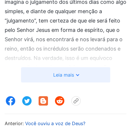
imagina o julgamento dos últimos dias como algo
simples, e diante de qualquer menção a
“julgamento”, tem certeza de que ele será feito
pelo Senhor Jesus em forma de espírito, que o
Senhor virá, nos encontrará e nos levará para o
reino, então os incrédulos serão condenados e
destruídos. Na verdade, isso é um equívoco
enorme. Onde está o erro? Sempre que Deus
Leia mais
vem para realizar obra para salvar a
humanidade, ela é muito prática, muito realista e
nem um pouco sobrenatural. Além disso,
ignoram as profecias bíblicas mais importantes
sobre
a vinda do Senhor
— as profecias sobre
Deus tornar-se carne como o Filho do homem
Anterior:
Você ouviu a voz de Deus?