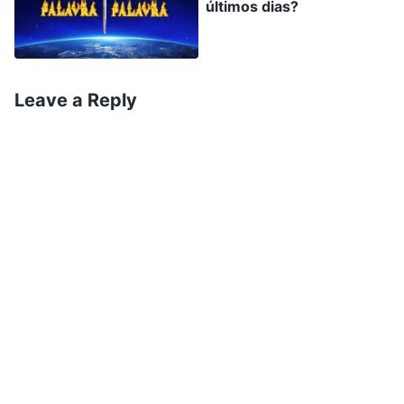
terra, expressando muitas verdades para
últimos dias?
purificar e salvar o homem, guiando os
escolhidos de Deus para entrarem em todas as
verdades. Essa é a obra do Salvador nos últimos
Leave a Reply
dias, e Deus planejou isso muito tempo atrás.
Quando aos incrédulos, eles serão condenados e
eliminados diretamente pelos desastres. Agora,
o Salvador já veio como
Deus Todo-Poderoso
encarnado, expressando todas as verdades
necessárias para purificar e salvar o homem,
fazendo a obra de julgamento, a começar pela
casa de Deus. Essas verdades expressadas por
Deus Todo-Poderoso abalaram o mundo inteiro,
e muitas pessoas de todas as nações as ouviram.