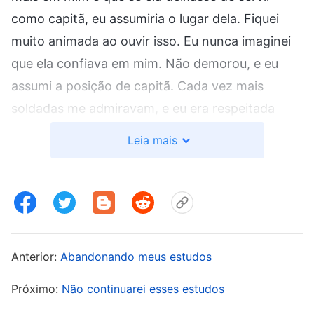
como capitã, eu assumiria o lugar dela. Fiquei
muito animada ao ouvir isso. Eu nunca imaginei
que ela confiava em mim. Não demorou, e eu
assumi a posição de capitã. Cada vez mais
soldadas me admiravam, e eu era respeitada
aonde quer que fosse. Eu não fazia mais
Leia mais
trabalho pesado e tinha mais tempo livre. Eu
gostava da sensação de superioridade que a
posição de capitã me dava. Mas, depois de um
tempo, algumas das que tinham sido promovidas
a líder de pelotão comigo ficaram com inveja e
Anterior:
Abandonando meus estudos
não seguiam minhas ordens. Fiquei muito irritada
e achei que passei vergonha, então pensei em
Próximo:
Não continuarei esses estudos
várias maneiras de obrigá-las a me obedecerem.