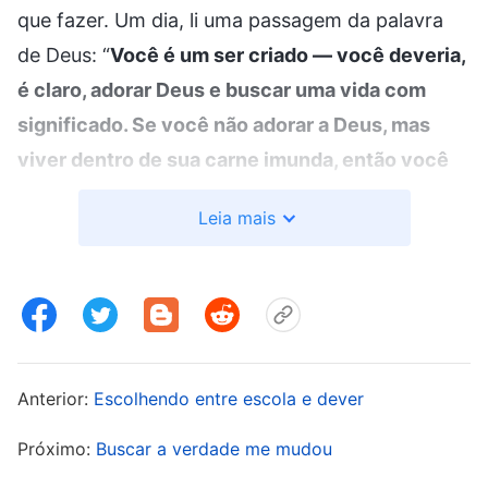
que fazer. Um dia, li uma passagem da palavra
de Deus: “
Você é um ser criado — você deveria,
é claro, adorar Deus e buscar uma vida com
significado. Se você não adorar a Deus, mas
viver dentro de sua carne imunda, então você
não é só um animal com vestes humanas? Já
Leia mais
que você é um ser humano, você deveria se
despender por Deus e aguentar todo
sofrimento! Você deveria aceitar o pequeno
sofrimento a que é submetido hoje com alegria
e certeza e viver uma vida significativa, como
Anterior:
Escolhendo entre escola e dever
Jó e Pedro. Neste mundo, o homem veste a
roupa do diabo, come a comida do diabo e
Próximo:
Buscar a verdade me mudou
trabalha e serve debaixo do polegar do diabo,