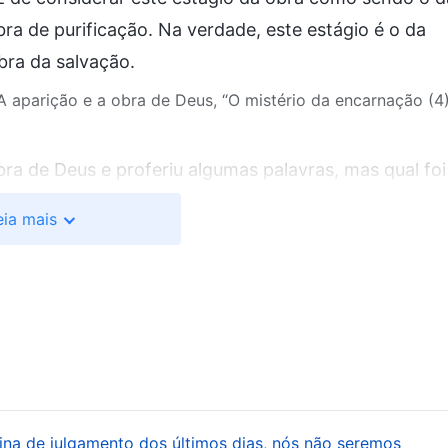
bra de purificação. Na verdade, este estágio é o da
bra da salvação.
: A aparição e a obra de Deus, “O mistério da encarnação (4
ra de Deus e proferiu algumas palavras, mas qual foi
realização foi a obra da crucificação. Ele Se tornou a
eia mais
a obra de crucificação e redimir toda a humanidade,
e que Ele serviu como oferta pelo pecado. Essa é a
rneceu o caminho da cruz para guiar os que vieram
para completar a obra de redenção. Ele redimiu toda 
 céus
ao homem; além disso, criou a senda para o
 que vieram depois disseram: “Deveríamos percorrer 
o que, no início, Jesus também fez algumas outras
vina de julgamento dos últimos dias, nós não seremos