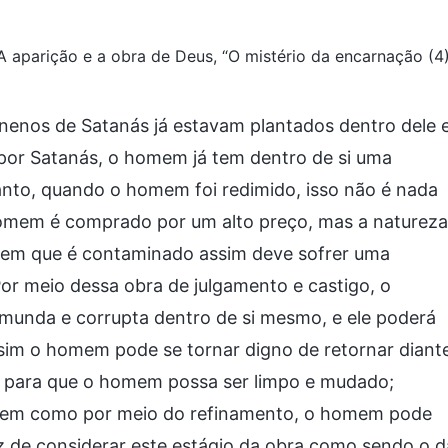
: A aparição e a obra de Deus, “O mistério da encarnação (4
nenos de Satanás já estavam plantados dentro dele e
 por Satanás, o homem já tem dentro de si uma
tanto, quando o homem foi redimido, isso não é nada
homem é comprado por um alto preço, mas a natureza
mem que é contaminado assim deve sofrer uma
or meio dessa obra de julgamento e castigo, o
unda e corrupta dentro de si mesmo, e ele poderá
sim o homem pode se tornar digno de retornar diant
 é para que o homem possa ser limpo e mudado;
, bem como por meio do refinamento, o homem pode
z de considerar este estágio da obra como sendo o d