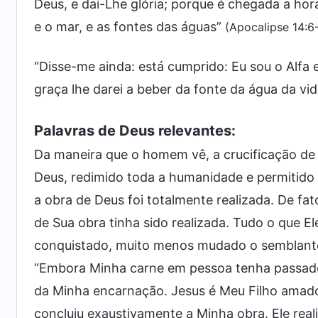
Deus, e dai-Lhe glória; porque é chegada a hora 
e o mar, e as fontes das águas”
(Apocalipse 14:6
“Disse-me ainda: está cumprido: Eu sou o Alfa e
graça lhe darei a beber da fonte da água da vi
Palavras de Deus relevantes:
Da maneira que o homem vê, a crucificação de 
Deus, redimido toda a humanidade e permitido
a obra de Deus foi totalmente realizada. De f
de Sua obra tinha sido realizada. Tudo o que El
conquistado, muito menos mudado o semblante
“Embora Minha carne em pessoa tenha passado p
da Minha encarnação. Jesus é Meu Filho amado
concluiu exaustivamente a Minha obra. Ele real