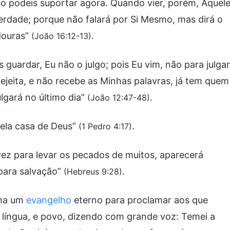
 o podeis suportar agora. Quando vier, porém, Aquele
verdade; porque não falará por Si Mesmo, mas dirá o
ndouras”
.
(João 16:12-13)
 guardar, Eu não o julgo; pois Eu vim, não para julgar
jeita, e não recebe as Minhas palavras, já tem quem
ulgará no último dia”
.
(João 12:47-48)
ela casa de Deus”
.
(1 Pedro 4:17)
ez para levar os pecados de muitos, aparecerá
para salvação”
.
(Hebreus 9:28)
nha um
evangelho
eterno para proclamar aos que
 e língua, e povo, dizendo com grande voz: Temei a