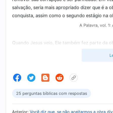
salvação, seria mais apropriado dizer que é a o
conquista, assim como o segundo estágio na o
A Palavra, vol. 1
Quando Jesus veio, Ele também fez parte da ob
a principal obra que Ele realizou? Sua principal 
L
semelhança da carne pecaminosa para concluir 
e foi por causa de todo o pecado da humanidad
principal obra que Ele realizou. No fim, Ele fo
depois. Quando Jesus veio, foi principalmente 
humanidade e trouxe o evangelho do
reino dos
25 perguntas bíblicas com respostas
reino dos céus. Como resultado, todos aqueles
senda da cruz e nos sacrificar pela cruz”. Clar
Anterior:
Você diz que, se não aceitarmos a obra di