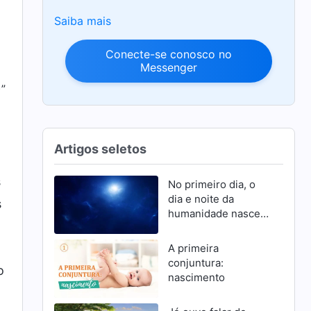
Saiba mais
Conecte-se conosco no
Messenger
)”
Artigos seletos
s
No primeiro dia, o
dia e noite da
s
humanidade nascem
e se mantêm firmes
graças à autoridade
A primeira
de Deus
conjuntura:
o
nascimento