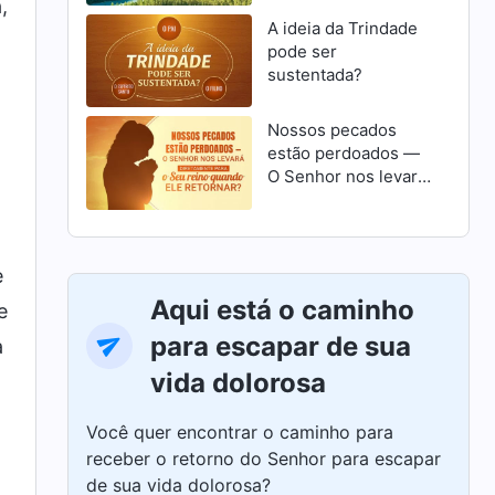
,
A ideia da Trindade
pode ser
sustentada?
Nossos pecados
estão perdoados —
O Senhor nos levará
diretamente para o
Seu reino quando
Ele retornar?
e
Aqui está o caminho
e
para escapar de sua
a
vida dolorosa
Você quer encontrar o caminho para
receber o retorno do Senhor para escapar
de sua vida dolorosa?