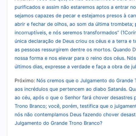
obras e proferiu algumas palavras para fazer
purificados e assim não estaremos aptos a entrar n
Seu ministério ainda era a crucificação, e os 
sejamos capazes de pecar e estejamos presos à car
foram em preparação para a crucificação que v
abrir e fechar de olhos, ao som da última trombeta;
foram em prol da crucificação. A vida de homem
incorruptíveis, e nós seremos transformados” (1Cor
única declaração de Deus criou os céus e a terra e 
que Ele viveu na terra foram principalmente par
as pessoas ressurgirem dentre os mortos. Quando De
dar-Lhe força para empreender essa obra; como
nossa forma e nos elevar para o reino dos céus. Nó
crucificação a Ele. Hoje, qual obra o Deus enc
últimos dias, expresse a verdade e faça a obra de ju
primordialmente para completar a obra da “Pala
tornar o homem perfeito e fazê-lo aceitar o t
Próximo:
Nós cremos que o Julgamento do Grande Tr
aos incrédulos que pertencem ao diabo Satanás. Qu
palavras, Ele faz com que você receba provisã
ao céu, após o que o Senhor fará chover desastres 
feitos. Deus utiliza a palavra para castigá-lo e r
Trono Branco; você, porém, testifica que o julgamen
também por causa da
palavra de Deus
. Hoje, 
nós não contemplamos Deus fazendo chover desastre
depois de Sua palavra chegar a você, o Espíri
Julgamento do Grande Trono Branco?
você sofra dor ou sinta doçura. Somente a pala