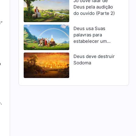
Jó ouve falar de
Deus pela audição
do ouvido (Parte 2)
o”
Deus usa Suas
palavras para
estabelecer um
pacto com o homem
Deus deve destruir
Sodoma
o
.
o