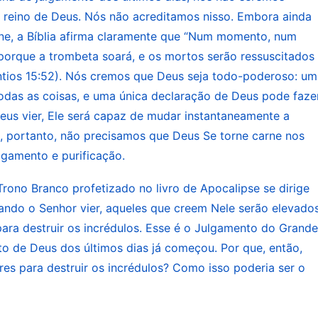
 o homem se arrepender e confessar seus pecados. Ma
o reino de Deus. Nós não acreditamos nisso. Embora ainda
três anos e meio que Ele passou pregando o caminho
ne, a Bíblia afirma claramente que “Num momento, num
eio depois. As várias vezes que Jesus orou também
 porque a trombeta soará, e os mortos serão ressuscitados
 normal que Ele levou e os trinta e três anos e meio
íntios 15:52). Nós cremos que Deus seja todo-poderoso: u
todas as coisas, e uma única declaração de Deus pode faze
a concluir a obra da crucificação; eles serviram para
us vier, Ele será capaz de mudar instantaneamente a
 resultado disso, Deus confiou a obra da
s, portanto, não precisamos que Deus Se torne carne nos
arnado realizará? Hoje, Deus Se tornou carne
lgamento e purificação.
vra que aparece na carne”, para usar a palavra para
ratamento e o refinamento da palavra. Em Suas
ono Branco profetizado no livro de Apocalipse se dirige
ando o Senhor vier, aqueles que creem Nele serão elevado
o e ganhe vida; em Suas palavras, você vê Sua obra e
para destruir os incrédulos. Esse é o Julgamento do Grande
efiná-lo e, assim, se você sofre dificuldades, é
to de Deus dos últimos dias já começou. Por que, então,
Deus não opera com fatos, mas com palavras. Soment
s para destruir os incrédulos? Como isso poderia ser o
to Santo pode operar dentro de você e fazer com que
vra de Deus pode trazê-lo à realidade, e somente a