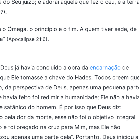
do Seu juízo; e adorai aquele que fez o céu, e a terra
.
-7)
 o Ômega, o princípio e o fim. A quem tiver sede, de
da”
.
(Apocalipse 21:6)
Deus já havia concluído a obra da
encarnação
de
 que Ele tomasse a chave do Hades. Todos creem qu
ato, da perspectiva de Deus, apenas uma pequena part
e havia feito foi redimir a humanidade; Ele não a havi
 satânico do homem. É por isso que Deus diz:
ela dor da morte, esse não foi o objetivo integral
 e foi pregado na cruz para Mim, mas Ele não
izou apenas uma parte dela”. Portanto, Deus iniciou a