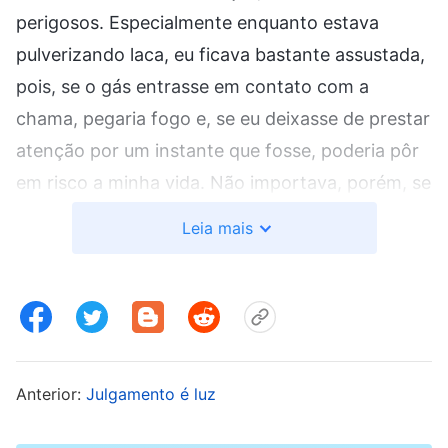
perigosos. Especialmente enquanto estava
pulverizando laca, eu ficava bastante assustada,
pois, se o gás entrasse em contato com a
chama, pegaria fogo e, se eu deixasse de prestar
atenção por um instante que fosse, poderia pôr
em risco a minha vida. Não importava, porém, se
estava sofrendo na vida ou correndo perigo no
Leia mais
trabalho, já que eu pensava apenas em fazer
mais dinheiro para enviar à minha família,
conseguir comprar um carro e uma casa, e
depois voltar para casa e ficar num patamar
superior aos outros e não mais viver como uma
Anterior:
Julgamento é luz
pessoa pobre, desprezada pelos outros; eu de
fato achava que meu sofrimento não era tanto