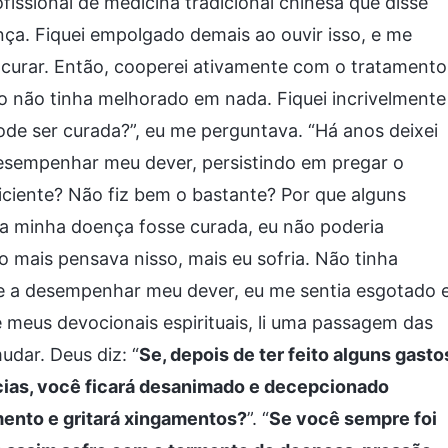
issional de medicina tradicional chinesa que disse
ça. Fiquei empolgado demais ao ouvir isso, e me
 curar. Então, cooperei ativamente com o tratamento
 não tinha melhorado em nada. Fiquei incrivelmente
de ser curada?”, eu me perguntava. “Há anos deixei
 desempenhar meu dever, persistindo em pregar o
ciente? Não fiz bem o bastante? Por que alguns
 a minha doença fosse curada, eu não poderia
mais pensava nisso, mais eu sofria. Não tinha
e a desempenhar meu dever, eu me sentia esgotado 
 meus devocionais espirituais, li uma passagem das
dar. Deus diz: “
Se, depois de ter feito alguns gasto
ncias, você ficará desanimado e decepcionado
ento e gritará xingamentos?
”. “
Se você sempre foi