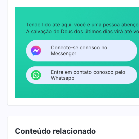
ele está sempre em
oração
. Não tem cabeça p
prazeres; ele ora constantemente no coração
Tendo lido até aqui, você é uma pessoa abenço
fez algo errado ou contrariou a verdade de a
A salvação de Deus dos últimos dias virá até vo
doença grave ou uma enfermidade estranha que
Conecte-se conosco no
por acaso. A intenção de Deus está tanto em
Messenger
quando o Espírito Santo opera e você está f
você deixa de buscá-Lo quando adoece e sofr
Entre em contato conosco pelo
doença, sempre pensando em qual tratamento 
Whatsapp
você inveja aqueles que não estão doentes e q
emoções negativas e resistentes
”
(A Palavra, v
. 
em Deus, ganhar a verdade é a coisa mais crucial”)
você adoecer e não houver como curá-lo, entã
tente se livrar dele; primeiro você precisa se
Conteúdo relacionado
você realmente é alguém que tem Deus no cora