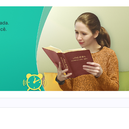
ara se concentrar em comida, roupas e outros
, examinando a si mesmo para ver se recentemente
ada.
lguma forma. Em geral, quando você enfrenta uma
cê.
 lhe causa sofrimento terrível, isso não acontece
 sua doença como em sua boa saúde. Normalmente,
isicamente bem, você consegue buscar a Deus, mas
e, tampouco você sabe como fazê-lo. Você vive na
o fará melhorar mais rápido. Em momentos assim,
uer se livrar da doença o quanto antes. Essas são
ol. 3: Os discursos de Cristo dos últimos dias, “Na crença
“
Adoecer está realmente fora de seu controle. Se
o esse é o sofrimento que você deve suportar. Não
 submeter, orar a Deus e buscar Seus desejos. […] Se
ção, então, não importa o que encontre, não o