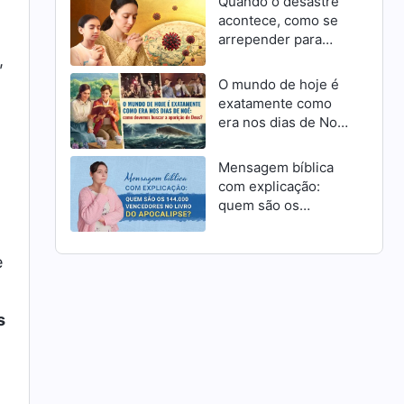
Quando o desastre
acontece, como se
arrepender para
receber a
,
misericórdia de
O mundo de hoje é
Deus como cristãos
exatamente como
era nos dias de Noé:
como devemos
buscar a aparição de
Mensagem bíblica
Deus?
com explicação:
quem são os
144.000 vencedores
no livro do
e
Apocalipse?
s