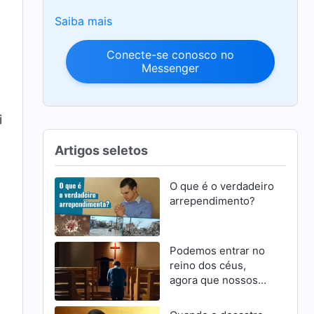
Saiba mais
Conecte-se conosco no
Messenger
i
Artigos seletos
O que é o verdadeiro
arrependimento?
Podemos entrar no
a
reino dos céus,
agora que nossos
pecados foram
perdoados?