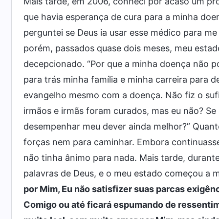
Mais tarde, em 2006, conheci por acaso um prof
que havia esperança de cura para a minha doen
perguntei se Deus ia usar esse médico para me
porém, passados quase dois meses, meu estado
decepcionado. “Por que a minha doença não po
para trás minha família e minha carreira para
evangelho mesmo com a doença. Não fiz o sufi
irmãos e irmãs foram curados, mas eu não? Se
desempenhar meu dever ainda melhor?” Quanto 
forças nem para caminhar. Embora continuass
não tinha ânimo para nada. Mais tarde, durante
palavras de Deus, e o meu estado começou a mu
por Mim, Eu não satisfizer suas parcas exigê
Comigo ou até ficará espumando de ressentim