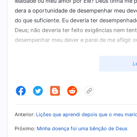
lealdade ou meu amor por Ele? Deus tinha me p
dera a oportunidade de desempenhar meu dever
do que suficiente. Eu deveria ter desempenhad
Deus; não deveria ter feito exigências nem ten
desempenhar meu dever e parei de me afligir 
Alguns anos depois, minha família comprou out
L
ajudar no meu estado. Relembrando minha últi
mesmo: “Se este remédio também não fizer efe
das palavras de Deus: “
Como você deve experie
diante de Deus e orar, buscar e captar a inte
descobrir o que você fez que contrariou a ve
Anterior:
Lições que aprendi depois que o meu mar
foram resolvidos. Seus caracteres corruptos
sofrimento. Somente ao serem temperadas pel
Próximo:
Minha doença foi uma bênção de Deus
dissolutas e ser capazes de viver diante de