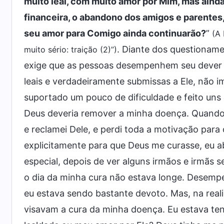
muito leal, com muito amor por Mim, mas aind
financeira, o abandono dos amigos e parentes, 
seu amor para Comigo ainda continuarão?
”
(A 
. Diante dos questioname
muito sério: traição (2)”)
exige que as pessoas desempenhem seu dever s
leais e verdadeiramente submissas a Ele, não 
suportado um pouco de dificuldade e feito un
Deus deveria remover a minha doença. Quando e
e reclamei Dele, e perdi toda a motivação par
explicitamente para que Deus me curasse, eu 
especial, depois de ver alguns irmãos e irmãs 
o dia da minha cura não estava longe. Desemp
eu estava sendo bastante devoto. Mas, na rea
visavam a cura da minha doença. Eu estava t