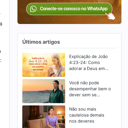
r
a
Últimos artigos
a
Explicação de João
:
4:23-24: Como
adorar a Deus em
espírito e em
verdade
Você não pode
desempenhar bem o
dever sem se
esforçar para
progredir
Não sou mais
cautelosa demais
nos deveres