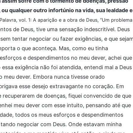
a assim sofre com o tormento de doenças, pressão
ou qualquer outro infortúnio na vida, sua lealdade e
Palavra, vol. 1: A aparição e a obra de Deus, “Um problema
ntos de Deus, tive uma sensação indescritível. Deus
em tentar negociar ou fazer exigências, e que seja
importa o que aconteça. Mas, como eu tinha
s esforços e despendimentos no meu dever, achei que
ssa exigência não foi atendida, entendi mal a Deus
a o meu dever. Embora nunca tivesse orado
abrigava esse desejo extravagante no coração. Em
se recuperarem de doenças, fiquei convencido de que
enhei meu dever com esse intuito, pensando até que
lidade, todos os meus esforços e despendimentos
entando negociar com Deus. Onde estavam minha