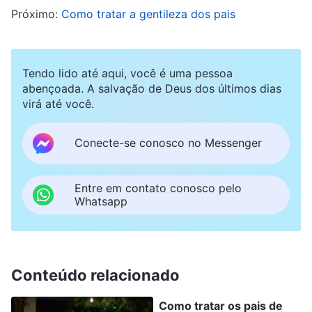
Próximo:
Como tratar a gentileza dos pais
e disse: “Como você espera que eu fique aqui só
vendo vocês duas irem embora tantas vezes?”.
Vê-lo tão emocionado fez com que Mu Xi ficasse
Tendo lido até aqui, você é uma pessoa
angustiada, e ela se sentiu profundamente em
abençoada. A salvação de Deus dos últimos dias
virá até você.
dívida com ele. Mu Xi pensou: “Se eu realmente
sair de casa, quem sabe quando voltarei? Será
Conecte-se conosco no Messenger
que meu pai pensará que, depois de todo o seu
trabalho duro para me criar, eu não tenho
Entre em contato conosco pelo
nenhuma piedade filial?”. Então, ela pensou na
Whatsapp
saúde de seu pai e não suportou a ideia de
magoá-lo ainda mais. Mas Mu Xi sabia que, sem
a proteção e o cuidado de Deus, ela não teria
Conteúdo relacionado
sobrevivido por mais de dois anos na prisão, e
Como tratar os pais de
que seria inescrupuloso não desempenhar o