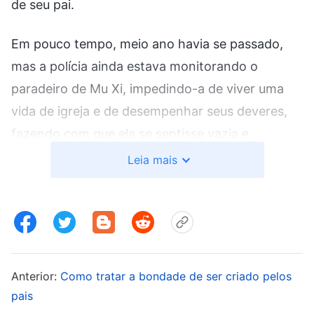
de seu pai.
Em pouco tempo, meio ano havia se passado,
mas a polícia ainda estava monitorando o
paradeiro de Mu Xi, impedindo-a de viver uma
vida de igreja e de desempenhar seus deveres,
fazendo com que ela se sentisse vazia e
angustiada. Um dia, o líder da igreja lhe
Leia mais
perguntou se ela estava disposta a ir para outro
lugar para desempenhar seus deveres. Mu Xi
ficou muito animada, pois finalmente poderia se
reunir com seus irmãos, comer e beber as
palavras de Deus e desempenhar seu dever. Mu
Anterior:
Como tratar a bondade de ser criado pelos
Xi compartilhou essa notícia com seu pai, mas,
pais
para surpresa dela, ele ficou agitado subitamente