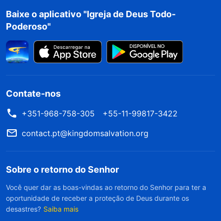
infortúnio em sua vida, que efeito você poderia
Baixe o aplicativo "Igreja de Deus Todo-
Poderoso"
ter tido se tivesse estado do lado deles? Ainda
assim eles não teriam sido capazes de evitar
isso, certo?
(Certo.)
[…] Seus pais são adultos;
eles encontraram isso muitas vezes na
sociedade. Se Deus arranjar um ambiente para
Contate-nos
livrá-los dessa questão, então, mais cedo ou
+351-968-758-305
+55-11-99817-3422
mais tarde, ela desaparecerá completamente.
contact.pt@kingdomsalvation.org
Se essa questão é um obstáculo de vida para
eles e eles precisam experimentar isso, então
cabe a Deus decidir por quanto tempo eles
Sobre o retorno do Senhor
precisam experimentar isso. É algo que
Você quer dar as boas-vindas ao retorno do Senhor para ter a
oportunidade de receber a proteção de Deus durante os
precisam experimentar, e eles não podem evitar
desastres?
Saiba mais
isso
”
(A Palavra, vol. 6: Sobre a busca da verdade,