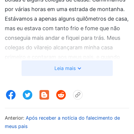
por várias horas em uma estrada de montanha.
Estávamos a apenas alguns quilômetros de casa,
mas eu estava com tanto frio e fome que não
conseguia mais andar e fiquei para trás. Meus
colegas do vilarejo alcançaram minha casa
primeiro e contaram aos meus pais, e quando
meu pai veio me buscar, ele me colocou nas
Leia mais
costas e me levou para casa. Não consegui
conter minhas lágrimas quando me lembrei
disso. Agora, meu pai não podia mais cuidar de si
mesmo e estava à beira da morte. Se meu pai
realmente morresse um dia, como minha mãe
Anterior:
Após receber a notícia do falecimento de
cuidaria do funeral dele sozinha? Nossos
meus pais
parentes e vizinhos ririam de nós, e com certeza