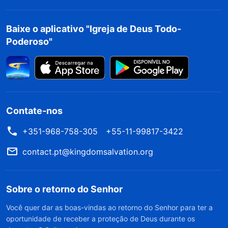
doentes, cuide deles; se algo os está
preocupando, console-os; se sua situação
Baixe o aplicativo "Igreja de Deus Todo-
Poderoso"
financeira permitir, compre os suplementos
alimentícios que caibam em seu orçamento.
Entretanto, o que você deveria escolher se
estiver ocupado com seu dever, se não houver
ninguém para cuidar de seus pais, e se eles
Contate-nos
também acreditarem em Deus? Que verdade
+351-968-758-305
+55-11-99817-3422
você deveria praticar? Já que ser filial aos pais
contact.pt@kingdomsalvation.org
não é a verdade, mas somente uma
responsabilidade e uma obrigação humanas, o
Sobre o retorno do Senhor
que você deveria fazer se sua obrigação
conflitar com seu dever?
(Priorizar o dever;
Você quer dar as boas-vindas ao retorno do Senhor para ter a
oportunidade de receber a proteção de Deus durante os
colocar o dever em primeiro lugar.)
Uma