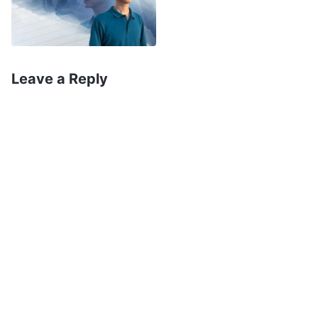
podia voltar para cuidar dela. Meu coração
estava cheio de dor e em um dilema, e eu nem
conseguia me concentrar em meus deveres.
Leave a Reply
Mais tarde, li as palavras de Deus: “
Demonstrar
devoção filial aos pais é a verdade?
(Não, não
é.)
Ser filial aos pais é algo correto e positivo,
mas por que dizemos que isso não é a verdade?
(Porque as pessoas não demonstram, com
princípios, devoção filial aos pais e não são
capazes de discernir que tipo de pessoas os pais
realmente são.)
O modo como uma pessoa
deveria tratar os pais está relacionado à
verdade. Se seus pais acreditam em Deus e