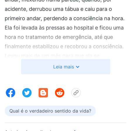
acidente, derrubou uma tábua e caiu para o
primeiro andar, perdendo a consciência na hora.
Ela foi levada às pressas ao hospital e ficou uma
hora no tratamento de emergência, até que
finalmente estabilizou e recobrou a consciência.
Levou mais de um mês para que ela se
recuperasse o suficiente para deixar o hospital.
Leia mais
Mais tarde, minha irmã mais velha soube que a
minha esposa havia tido alta do hospital e veio
nos visitar. Ela compartilhou conosco a obra de
Deus dos últimos dias. Lembro que fiquei
Qual é o verdadeiro sentido da vida?
profundamente comovido com algumas das
palavras de Deus nessa ocasião.
Deus Todo-