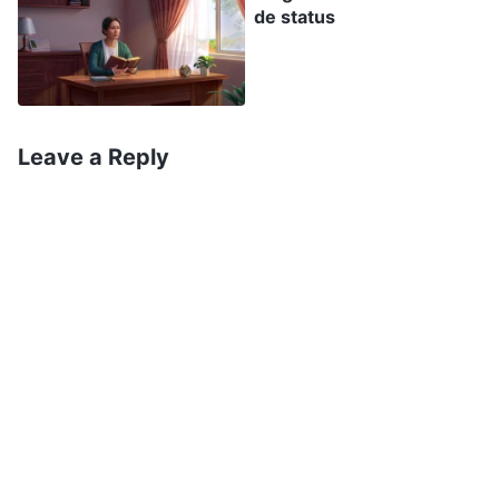
de status
. Ao ler as palavras de
é a fonte da vida do homem”)
Deus, passei a entender que o destino de todos
está nas mãos de Deus. Quando minha esposa
caiu do terceiro andar e sobreviveu, não foi
Leave a Reply
porque ela teve sorte, mas por causa da
proteção de Deus. Pensei nos acidentes que
ocorreram nos canteiros de obras de outras
empreiteiras. Alguns trabalhadores caíram do
andaime do terceiro andar e não puderam ser
salvos mesmo depois de ser levados ao hospital.
Outros caíram do andaime do segundo ou do
primeiro andar e morreram na hora. Tudo isso
não era um testemunho do que Deus disse:
“
Ninguém está no controle do próprio destino,