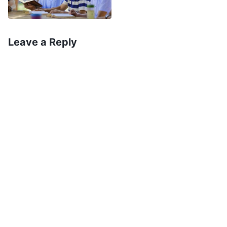
vicioso interconectado. Se você nunca
consegue cumprir bem o seu dever, aos poucos
Leave a Reply
você será expulso
”
(A Palavra, vol. 3: As
declarações de Cristo dos últimos dias, “Ao dar o
. A
coração a Deus, pode-se obter a verdade”)
palavra de Deus
revelou meu estado. Eu resistia
e estava tão insatisfeita naqueles dias porque
meu desejo por status e reputação não foi
satisfeito. Quando vi meus parceiros sendo
promovidos, meu coração se agitou. Eu esperava
ser promovida também para que pudesse ganhar
status e a alta estima das pessoas. Mas quando
soube que meus líderes não pretendiam me
promover e me fizeram assumir o trabalho dos