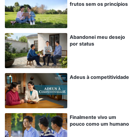
frutos sem os princípios
não caíram na armadilha de Satanás? Esses são
os grilhões da natureza corrupta de Satanás
que prendem os humanos. […] Quanto mais
Abandonei meu desejo
você lutar, mais trevas o cercarão, e mais inveja
por status
e ódio você sentirá, e seu desejo de obter
apenas aumentará. Quanto mais forte seu
desejo de obter, menor será sua capacidade de
Adeus à competitividade
consegui-lo, e, na medida em que você obtiver
menos, seu ódio aumentará. Na medida em que
seu ódio aumentar, você ficará mais escuro por
dentro. Quanto mais escuro você for por dentro,
pior será o cumprimento do seu dever; quanto
Finalmente vivo um
pouco como um humano
pior for o cumprimento do seu dever, menos útil
para a casa de Deus você será. Isso é um ciclo