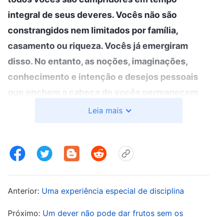
integral de seus deveres. Vocês não são
constrangidos nem limitados por família,
casamento ou riqueza. Vocês já emergiram
disso. No entanto, as noções, imaginações,
conhecimento e intenção e desejos pessoais
que enchem a cabeça de vocês permanecem
inalterados em sua forma original. Então, em
Leia mais
tudo o que envolve reputação, status ou que os
pode expor — quando as pessoas ouvem que a
casa de Deus planeja nutrir vários tipos de
talentos, por exemplo — o coração de todos
salta em expectativa, e cada um de vocês
Anterior:
Uma experiência especial de disciplina
sempre quer criar um nome para si mesmo e ser
Próximo:
Um dever não pode dar frutos sem os
reconhecido. Todos querem lutar por status e