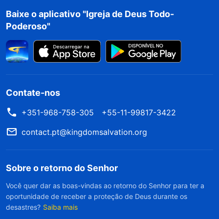
Baixe o aplicativo "Igreja de Deus Todo-
palavras de Deus dizem que competir por status
Poderoso"
é um ciclo vicioso que leva à escuridão, e eu
estava nela. Pensando nesse período, lembrei-
me do meu juramento de que eu permaneceria
em meu dever até o fim, mas assim que vi que os
Contate-nos
outros estavam sendo promovidos e que meu
desejo não era satisfeito, eu perdi o interesse
+351-968-758-305
+55-11-99817-3422
pelo meu dever. Meu desejo por status era forte
contact.pt@kingdomsalvation.org
demais, e eu devia buscar a verdade para
resolver meu estado.
Sobre o retorno do Senhor
Depois disso, li uma passagem da palavra de
Você quer dar as boas-vindas ao retorno do Senhor para ter a
oportunidade de receber a proteção de Deus durante os
Deus sobre como enxergar a promoção e a
desastres?
Saiba mais
cultivação que resolveu meu estado. As palavras