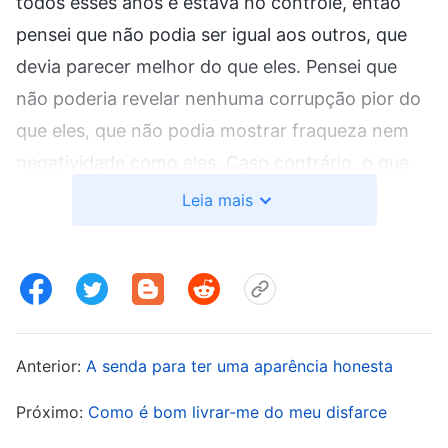
todos esses anos e estava no controle, então
pensei que não podia ser igual aos outros, que
devia parecer melhor do que eles. Pensei que
não poderia revelar nenhuma corrupção pior do
que eles, que não podia mostrar fraqueza nem
negatividade como eles. Caso contrário, o que
pensariam de mim? Eles não diriam que a minha
Leia mais
estatura ainda era muito baixa após todos os
meus anos de fé e me menosprezariam? Mais
tarde, fui lidada por uma líder por violar os
princípios no meu dever. Ela disse que eu ainda
carecia de percepção das coisas após tantos
Anterior:
A senda para ter uma aparência honesta
anos como uma crente e que carecia da
Próximo:
Como é bom livrar-me do meu disfarce
realidade da verdade. Eu me senti muito