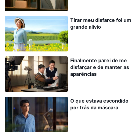
essa tarefa. A líder me perguntou algumas
semanas depois: “Por que você não
Tirar meu disfarce foi um
grande alívio
compartilhou o testemunho com ele depois de
tanto tempo? Ele quer investigar o caminho
verdadeiro, e ele lidera tantos crentes, e todos
eles anseiam pelo retorno do Senhor. Por que
Finalmente parei de me
ainda não lhe deu testemunho da obra de Deus
disfarçar e de manter as
aparências
dos últimos dias?”. Sentindo-me um pouco
culpada, me apressei a me justificar, dizendo:
“Não consegui porque surgiram outras coisas”. A
O que estava escondido
líder ficou furiosa quando ouviu isso, disse que
por trás da máscara
eu era irresponsável e indiferente em meu dever,
que era muito lenta e obstruía seriamente o
nosso trabalho evangelístico. Ela me repreendeu