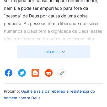
ser negada por causa de algum detalhe menor,
nem Ele pode ser empurrado para fora da
“pessoa” de Deus por causa de uma coisa
pequena. As pessoas têm a liberdade dos seres
humanos e Deus tem a dignidade de Deus; esses
não interferem um no outro. As pessoas não
podem dar um pouco de liberdade a Deus? Elas
Leia mais
não podem tolerar o ser de Deus um pouco mais
informal? Não seja tão rígido com Deus! Cada
um deveria ter tolerância para com o outro; tudo
não estaria resolvido então? Alguma estranheza
ainda existiria? Se alguém não pode tolerar uma
Próximo:
Qual é a raiz da rebelião e resistência do
questão tão trivial, então como pode até mesmo
homem contra Deus
dizer algo como: “O coração de um primeiro-