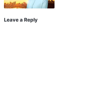
Sua humanidade comum e normal e não
desistirão disso. Como isso pode ser chamado
de submeter-se perante Deus? Deus no céu
Leave a Reply
agora Se “tornou” Deus na terra e Deus na terra
é agora Deus no céu. Não importa se as
aparências exteriores Deles são as mesmas, nem
importa como exatamente Eles operam. No fim,
Aquele que faz a própria obra de Deus é o
Próprio Deus. Você precisa submeter-se quer
queira, quer não — isso não é uma questão na
qual você tem escolha! Deus precisa ser
obedecido pelos humanos e os humanos
decididamente precisam submeter-se a Deus
sem a menor pretensão.