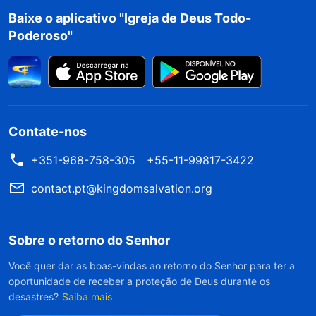
Baixe o aplicativo "Igreja de Deus Todo-
terra e colocam o seu ser inteiro perante Ele.
Poderoso"
Elas nunca dão qualquer consideração para a
própria segurança, nem jamais dão atenção
excessiva à normalidade e praticidade de Deus
na carne. Aquelas que se submetem a Deus na
carne podem ser aperfeiçoados por Ele. Aquelas
Contate-nos
que creem em Deus no céu nada ganharão. Isso
+351-968-758-305
+55-11-99817-3422
é porque não é Deus no céu, mas Deus na terra,
contact.pt@kingdomsalvation.org
quem concede promessas e bênçãos às
pessoas. As pessoas não deveriam sempre
Sobre o retorno do Senhor
magnificar Deus no céu enquanto veem Deus na
terra como uma mera pessoa mediana; isso é
Você quer dar as boas-vindas ao retorno do Senhor para ter a
oportunidade de receber a proteção de Deus durante os
injusto. Deus no céu é grande e maravilhoso,
desastres?
Saiba mais
com sabedoria admirável, mesmo assim isso não