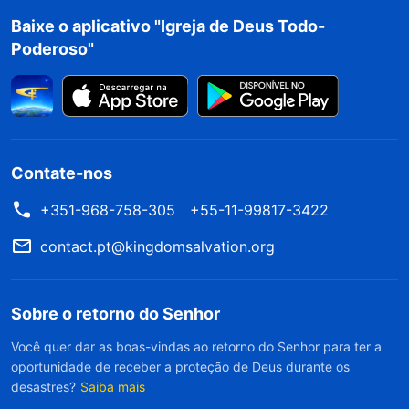
Pedro a repassar a autoridade que lhe fora
Baixe o aplicativo "Igreja de Deus Todo-
concedida a gerações de clero? O Senhor Jesus
Poderoso"
nunca disse isso! Pedro transmitiu tais coisas?
De forma alguma! Nada disso está escrito na
Bíblia. Também é fato que não existia papa nem
padres naquela época. Então aqueles líderes
Contate-nos
religiosos que proclamam serem autorizados por
+351-968-758-305
+55-11-99817-3422
Deus e representarem o Senhor Jesus estão
fingindo ser Deus e enganando as pessoas,
contact.pt@kingdomsalvation.org
certo? Aqueles que lhes obedecem e se curvam
diante deles não estão adorando ídolos? Isso
Sobre o retorno do Senhor
não é trabalhar contra Deus? Muitas pessoas
Você quer dar as boas-vindas ao retorno do Senhor para ter a
não entendem isso e continuam cegas,
oportunidade de receber a proteção de Deus durante os
desastres?
Saiba mais
adorando seus líderes, pensando que eles foram