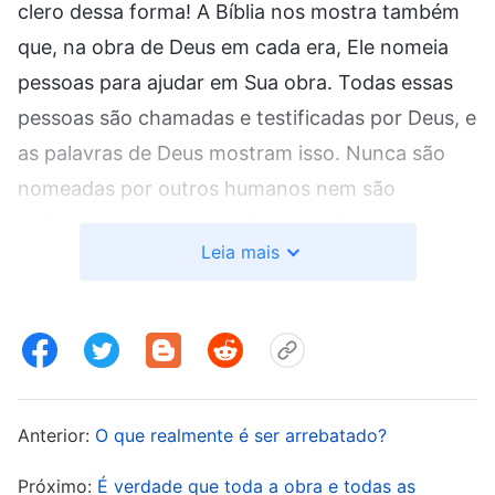
clero dessa forma! A Bíblia nos mostra também
que, na obra de Deus em cada era, Ele nomeia
pessoas para ajudar em Sua obra. Todas essas
pessoas são chamadas e testificadas por Deus, e
as palavras de Deus mostram isso. Nunca são
nomeadas por outros humanos nem são
treinadas por humanos. Pense na Era da Lei,
Leia mais
quando Deus usou Moisés para tirar os israelitas
do Egito. As próprias palavras de Deus Jeová
deram testemunho disso. Deus Jeová disse a
Moisés: “
E agora, eis que o clamor dos filhos de
Israel é vindo a Mim; e também tenho visto a
opressão com que os egípcios os oprimem.
Anterior:
O que realmente é ser arrebatado?
Agora, pois, vem e Eu te enviarei a Faraó, para
Próximo:
É verdade que toda a obra e todas as