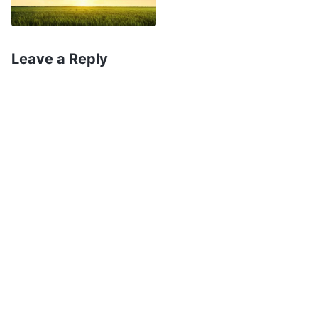
seminários e escolas teológicas e têm diplomas
em teologia. Com o diploma em mãos, eles são
designados para liderar os crentes nas igrejas.
Leave a Reply
Alguns são talentosos e eloquentes e dominam
bem o seu trabalho, então são recomendados e
nomeados pela liderança superior e sobem na
hierarquia. Quase todo o clero do mundo
religioso ganha seus cargos desse jeito, mas a
maioria carece da obra do Espírito Santo. Uma
pequena percentagem pode ter alguma obra do
Espírito, mas não têm Seu testemunho. Assim,
podemos ter certeza de que não são pessoas
testificadas e usadas por Deus. São claramente
cultivadas e escolhidas por outras pessoas, por