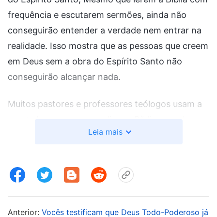
frequência e escutarem sermões, ainda não
conseguirão entender a verdade nem entrar na
realidade. Isso mostra que as pessoas que creem
em Deus sem a obra do Espírito Santo não
conseguirão alcançar nada.
Muitos pastores e professores teólogos usam a
mente humana para explicar a Bíblia, e acabam
Leia mais
tornando-se pessoas opositoras de Deus. São
exatamente como os fariseus, que também eram
familiarizados com a Bíblia e observavam
algumas de suas regras, mas não tinham
nenhum conhecimento de Deus. Pareciam
devotos por fora, mas não tinham nenhuma
Anterior:
Vocês testificam que Deus Todo-Poderoso já