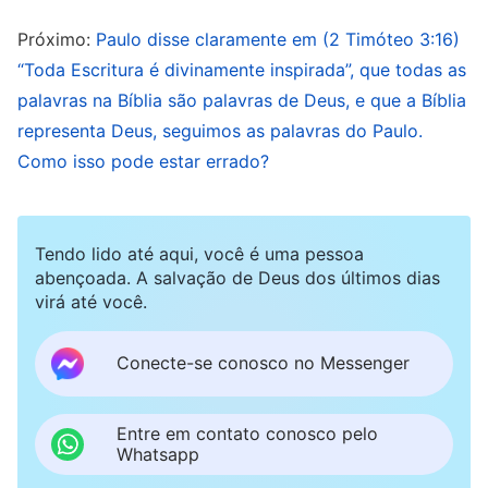
baseada na Bíblia, e afastar-se da Bíblia não é
Próximo:
Paulo disse claramente em (2 Timóteo 3:16)
crer em Deus,” é um ponto de vista incorreto e
“Toda Escritura é divinamente inspirada”, que todas as
absurdo. A palavra de Deus na Bíblia afirma
palavras na Bíblia são palavras de Deus, e que a Bíblia
claramente: “
Não por força nem por poder, mas
representa Deus, seguimos as palavras do Paulo.
Como isso pode estar errado?
pelo meu Espírito, diz Jeová dos exércitos
”
. Há também as palavras dos
(Zacarias 4:6)
Salmos: “Se Jeová não edificar a casa, em vão
Tendo lido até aqui, você é uma pessoa
trabalham os que a edificam; se Jeová não
abençoada. A salvação de Deus dos últimos dias
virá até você.
guardar a cidade, em vão vigia a sentinela”
. Essas duas passagens são dizeres
(Salmos 127:1)
Conecte-se conosco no Messenger
clássicos da Bíblia. Poderia-se dizer que todos os
crentes conhecem essa duas passagens da
Entre em contato conosco pelo
escritura. A fé do homem pode se basear apenas
Whatsapp
na Bíblia ou não? A resposta deve ser clara. A