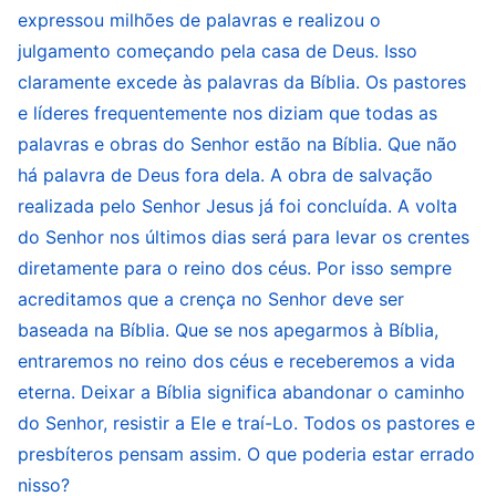
expressou milhões de palavras e realizou o
reverência a Deus. Quando o Senhor Jesus
julgamento começando pela casa de Deus. Isso
apareceu para realizar Sua obra, eles até usaram
claramente excede às palavras da Bíblia. Os pastores
a Bíblia para condená-Lo e oporem-se a Ele, e
e líderes frequentemente nos diziam que todas as
foram amaldiçoados por Deus como resultado.
palavras e obras do Senhor estão na Bíblia. Que não
Que tipo de problema é esse? A fé do homem em
há palavra de Deus fora dela. A obra de salvação
Deus pode se basear só na Bíblia ou não? A lição
realizada pelo Senhor Jesus já foi concluída. A volta
amarga dos fariseus nos diz que basear nossa fé
do Senhor nos últimos dias será para levar os crentes
diretamente para o reino dos céus. Por isso sempre
em Deus apenas na Bíblia não é suficiente, e que
acreditamos que a crença no Senhor deve ser
a base mais importante é a obra do Espírito
baseada na Bíblia. Que se nos apegarmos à Bíblia,
Santo. Sem a obra do Espírito Santo, não
entraremos no reino dos céus e receberemos a vida
importa quantos anos a pessoa creia em Deus,
eterna. Deixar a Bíblia significa abandonar o caminho
não adianta – ela não conseguirá obter a vida.
do Senhor, resistir a Ele e traí-Lo. Todos os pastores e
Esse é um fato que ninguém pode negar. Isso
presbíteros pensam assim. O que poderia estar errado
mostra que a declaração “A fé em Deus deve ser
nisso?