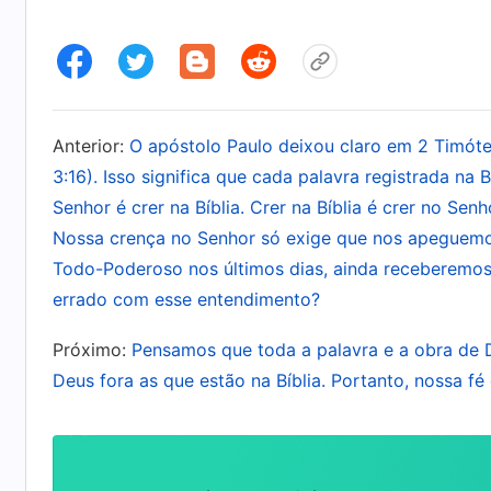
“
O fato que desejo explicar aqui é este: aquil
infinito. Deus é a fonte da vida e de todas as
criado. Por fim, devo continuar a lembrar a to
Suas declarações passadas de novo. Só existe
Anterior:
O apóstolo Paulo deixou claro em 2 Timóte
obra de Deus: nova. Ele não gosta de percorre
3:16). Isso significa que cada palavra registrada na 
mais, Ele não quer que as pessoas O adorem de
Senhor é crer na Bíblia. Crer na Bíblia é crer no Senh
Deus
”
(A Palavra, vol. 1: A aparição e a obra de Deu
Nossa crença no Senhor só exige que nos apeguemo
Todo-Poderoso nos últimos dias, ainda receberemos 
errado com esse entendimento?
Próximo:
Pensamos que toda a palavra e a obra de D
Deus fora as que estão na Bíblia. Portanto, nossa fé