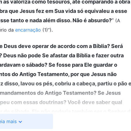
em as valoriza como tesouros, até comparando a obra
 obra que Jesus fez em Sua vida só equivaleu a esse
sse tanto e nada além disso. Não é absurdo?
”
(A
.
ério da
encarnação
(1)”)
que Deus deve operar de acordo com a Bíblia? Será
? Deus não pode Se afastar da Bíblia e fazer outra
ardavam o sábado? Se fosse para Ele guardar o
tos do Antigo Testamento, por que Jesus não
disso, lavou os pés, cobriu a cabeça, partiu o pão 
s mandamentos do Antigo Testamento? Se Jesus
mpeu com essas doutrinas? Você deve saber qual
or do sábado, Ele não poderia também ser o Senhor d
.
us, “A respeito da Bíblia (1)”)
eia mais