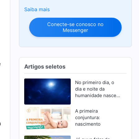
Saiba mais
Conecte-se conosco no
Messenger
a
e
Artigos seletos
No primeiro dia, o
dia e noite da
humanidade nascem
e se mantêm firmes
graças à autoridade
A primeira
de Deus
conjuntura:
a
nascimento