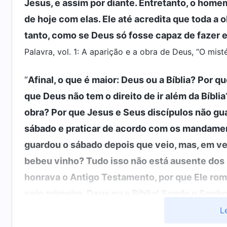
Jesus, e assim por diante. Entretanto, o hom
de hoje com elas. Ele até acredita que toda a
tanto, como se Deus só fosse capaz de fazer e
Palavra, vol. 1: A aparição e a obra de Deus, “O mist
“
Afinal, o que é maior: Deus ou a Bíblia? Por 
que Deus não tem o direito de ir além da Bíblia
obra? Por que Jesus e Seus discípulos não gu
sábado e praticar de acordo com os mandamen
guardou o sábado depois que veio, mas, em vez 
bebeu vinho? Tudo isso não está ausente do
honrava o Antigo Testamento, por que Ele ro
veio primeiro, Deus ou a Bíblia! Sendo o Senh
Bíblia?
”
(A Palavra, vol. 1: A aparição e a obra de De
L