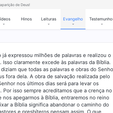
aparição de Deus!
ídeos
Hinos
Leituras
Evangelho
Testemunho
já expressou milhões de palavras e realizou o
Isso claramente excede às palavras da Bíblia.
 diziam que todas as palavras e obras do Senho
s fora dela. A obra de salvação realizada pelo
Senhor nos últimos dias será para levar os
s. Por isso sempre acreditamos que a crença no
e nos apegarmos à Bíblia, entraremos no reino
xar a Bíblia significa abandonar o caminho do
 pastores e presbíteros pensam assim. O que