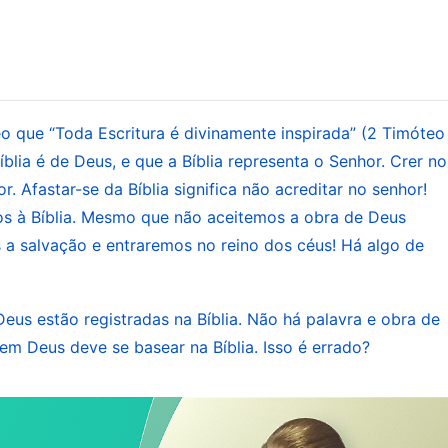
o que Deus é e tem é eternamente inexaurível e
 coisas; Ele não pode ser sondado por nenhum ser
dos: jamais delimitem Deus em livros, palavras ou em
 uma palavra para descrever a característica da
o que “Toda Escritura é divinamente inspirada” (2 Timóteo
r sendas velhas nem de repetir Sua obra; além do
Bíblia é de Deus, e que a Bíblia representa o Senhor. Crer no
limitando Ele a certo escopo. Esse é o caráter de
or. Afastar-se da Bíblia significa não acreditar no senhor!
.
s, “Posfácio”)
s à Bíblia. Mesmo que não aceitemos a obra de Deus
a salvação e entraremos no reino dos céus! Há algo de
Extraído do roteiro do filme Quebrar o feiti
eus estão registradas na Bíblia. Não há palavra e obra de
 em Deus deve se basear na Bíblia. Isso é errado?