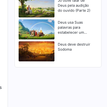
Jó ouve falar de
Deus pela audição
do ouvido (Parte 2)
Deus usa Suas
palavras para
estabelecer um
pacto com o homem
Deus deve destruir
Sodoma
s