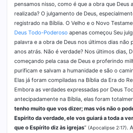
pensamos nisso, como é que a obra que Deus ai
realizada? O julgamento de Deus, especialmente
registrado na Bíblia. O Velho e o Novo Testamen
Deus Todo-Poderoso
apenas começou Seu julga
palavra e a obra de Deus nos últimos dias não p
anos atrás. Não é verdade? Nos últimos dias, 
começando pela casa de Deus e proferindo mil
purificam e salvam a humanidade e são o caminh
Elas já foram compiladas na Bíblia da Era do Rein
Embora as verdades expressadas por Deus Tod
antecipadamente na Bíblia, elas foram totalme
tenho muito que vos dizer; mas vós não o pode
Espírito da verdade, ele vos guiará a toda a v
que o Espírito diz às igrejas
”
. 
(Apocalipse 2:17)