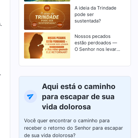
A ideia da Trindade
pode ser
sustentada?
.
Nossos pecados
estão perdoados —
O Senhor nos levará
diretamente para o
Seu reino quando
Ele retornar?
.
Aqui está o caminho
para escapar de sua
vida dolorosa
Você quer encontrar o caminho para
receber o retorno do Senhor para escapar
de sua vida dolorosa?