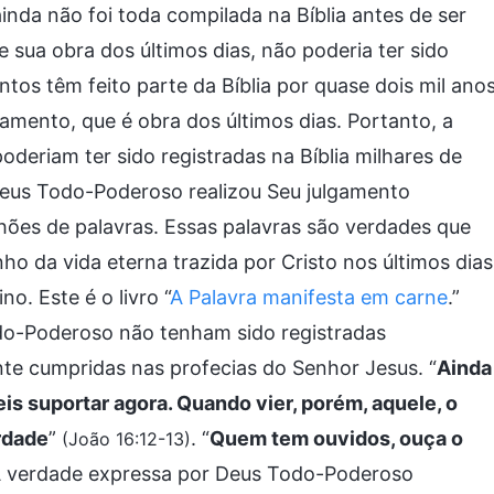
nda não foi toda compilada na Bíblia antes de ser
 sua obra dos últimos dias, não poderia ter sido
tos têm feito parte da Bíblia por quase dois mil anos
mento, que é obra dos últimos dias. Portanto, a
oderiam ter sido registradas na Bíblia milhares de
Deus Todo-Poderoso realizou Seu julgamento
hões de palavras. Essas palavras são verdades que
o da vida eterna trazida por Cristo nos últimos dias
o. Este é o livro “
A Palavra manifesta em carne
.”
o-Poderoso não tenham sido registradas
nte cumpridas nas profecias do Senhor Jesus. “
Ainda
is suportar agora. Quando vier, porém, aquele, o
erdade
”
. “
Quem tem ouvidos, ouça o
(João 16:12-13)
A verdade expressa por Deus Todo-Poderoso