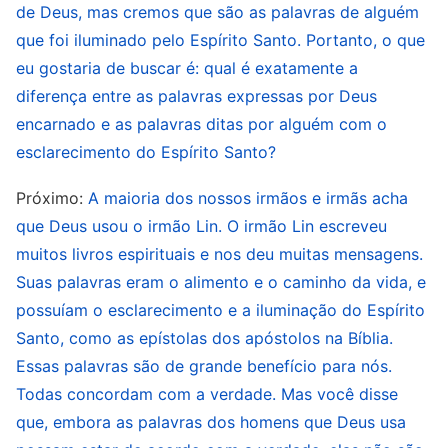
adiante a obra que intenciona fazer, e, já que
de Deus, mas cremos que são as palavras de alguém
Deus Se torna carne, Ele há de expressar o que
que foi iluminado pelo Espírito Santo. Portanto, o que
eu gostaria de buscar é: qual é exatamente a
Ele é e de ser capaz de trazer a verdade ao
diferença entre as palavras expressas por Deus
homem, de conceder-lhe vida e de lhe indicar o
encarnado e as palavras ditas por alguém com o
caminho. A carne que não contém a essência
esclarecimento do Espírito Santo?
de Deus decididamente não é o Deus
Próximo:
A maioria dos nossos irmãos e irmãs acha
encarnado; disso não há dúvida. […] As palavras
que Deus usou o irmão Lin. O irmão Lin escreveu
do Deus encarnado inauguram uma nova era,
muitos livros espirituais e nos deu muitas mensagens.
guiam toda a humanidade, revelam mistérios e
Suas palavras eram o alimento e o caminho da vida, e
mostram ao homem a direção que ele deve
possuíam o esclarecimento e a iluminação do Espírito
tomar na nova era. O esclarecimento obtido
Santo, como as epístolas dos apóstolos na Bíblia.
pelo homem nada mais é que instruções
Essas palavras são de grande benefício para nós.
simples para prática ou conhecimento. Não
Todas concordam com a verdade. Mas você disse
que, embora as palavras dos homens que Deus usa
pode guiar toda a humanidade para uma nova