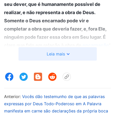
seu dever, que é humanamente possível de
realizar, e não representa a obra de Deus.
Somente o Deus encarnado pode vir e
completar a obra que deveria fazer, e, fora Ele,
ninguém pode fazer essa obra em Seu lugar. É
claro que falo em relação à obra de
encarnação
”
(A Palavra, vol. 1: A aparição e a obra de Deus, “A
Leia mais
humanidade corrupta está mais necessitada da
.
salvação do Deus encarnado”)
“
Aquele que é Deus encarnado há de possuir a
essência de Deus e Aquele que é Deus
Anterior:
Vocês dão testemunho de que as palavras
encarnado há de possuir a expressão de Deus.
expressas por Deus Todo-Poderoso em A Palavra
Uma vez que Se torna carne, Deus há de levar
manifesta em carne são declarações da própria boca