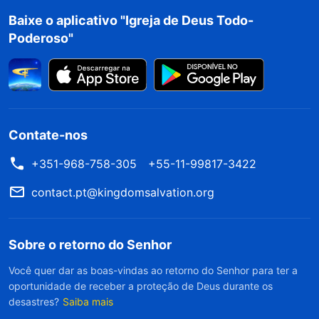
lugar dela e me senti injustiçada, abriguei queixas
Baixe o aplicativo "Igreja de Deus Todo-
Poderoso"
e equívocos em relação a Deus, e perdi o
interesse em meus deveres. Percebi que meu
coração não era nem um pouco temente a Deus,
e que, quando confrontada com questões que
não se conformavam às minhas noções, eu
Contate-nos
resistia, reclamava e não buscava a verdade.
+351-968-758-305
+55-11-99817-3422
Meu estado era muito perigoso! Mais tarde,
contact.pt@kingdomsalvation.org
fiquei sabendo que, enquanto cooperava na
tarefa de organizar o material para a remoção
das pessoas, ela frequentemente subornava os
Sobre o retorno do Senhor
irmãos com pequenos favores para competir por
Você quer dar as boas-vindas ao retorno do Senhor para ter a
oportunidade de receber a proteção de Deus durante os
status com a líder de equipe, e que também
desastres?
Saiba mais
semeava a discórdia para fazer com que os