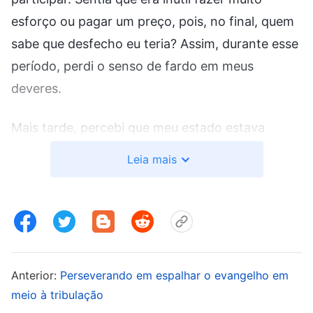
esforço ou pagar um preço, pois, no final, quem
sabe que desfecho eu teria? Assim, durante esse
período, perdi o senso de fardo em meus
deveres.
Mais tarde, percebi que meu estado estava
errado, então orei e busquei a Deus a respeito
Leia mais
disso. Li as palavras de Deus: “
As pessoas
abrigam muitos pensamentos, ideias e estados
que frequentemente influenciam algumas de
suas opiniões, perspectivas e pontos de vista.
Se você conseguir resolver esses
Anterior:
Perseverando em espalhar o evangelho em
pensamentos, ideias e estados um por um
meio à tribulação
através da busca pela verdade, eles não