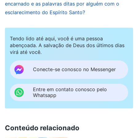
encarnado e as palavras ditas por alguém com o
Deus Se torna carne, Ele há de expressar o que
esclarecimento do Espírito Santo?
Ele é e de ser capaz de trazer a verdade ao
homem, de conceder-lhe vida e de lhe indicar o
caminho. A carne que não contém a essência
Tendo lido até aqui, você é uma pessoa
abençoada. A salvação de Deus dos últimos dias
de Deus decididamente não é o Deus
virá até você.
encarnado; disso não há dúvida. […]
Conecte-se conosco no Messenger
[…] As palavras do Deus encarnado inauguram
uma nova era, guiam toda a humanidade,
Entre em contato conosco pelo
revelam mistérios e mostram ao homem a
Whatsapp
direção que ele deve tomar na nova era. O
esclarecimento obtido pelo homem nada mais é
que instruções simples para prática ou
Conteúdo relacionado
conhecimento. Não pode guiar toda a