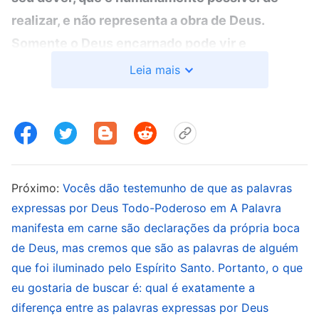
realizar, e não representa a obra de Deus.
Somente o Deus encarnado pode vir e
completar a obra que deveria fazer, e, fora Ele,
Leia mais
ninguém pode fazer essa obra em Seu lugar. É
claro que falo em relação à obra de
encarnação
”
(A Palavra, vol. 1: A aparição e a obra de Deus, “A
humanidade corrupta está mais necessitada da
.
salvação do Deus encarnado”)
Próximo:
Vocês dão testemunho de que as palavras
expressas por Deus Todo-Poderoso em A Palavra
“
Aquele que é Deus encarnado há de possuir a
manifesta em carne são declarações da própria boca
essência de Deus e Aquele que é Deus
de Deus, mas cremos que são as palavras de alguém
encarnado há de possuir a expressão de Deus.
que foi iluminado pelo Espírito Santo. Portanto, o que
Uma vez que Se torna carne, Deus há de levar
eu gostaria de buscar é: qual é exatamente a
diferença entre as palavras expressas por Deus
adiante a obra que intenciona fazer, e, já que