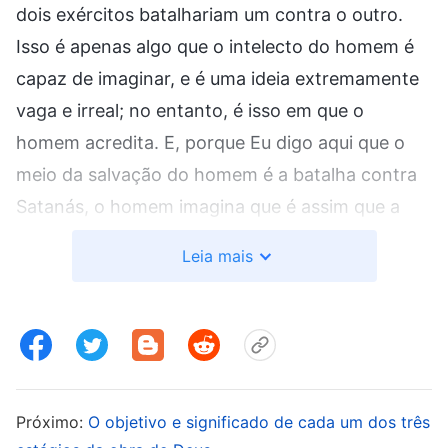
dois exércitos batalhariam um contra o outro.
Isso é apenas algo que o intelecto do homem é
capaz de imaginar, e é uma ideia extremamente
vaga e irreal; no entanto, é isso em que o
homem acredita. E, porque Eu digo aqui que o
meio da salvação do homem é a batalha contra
Satanás, o homem imagina que é assim que a
batalha é conduzida. Há três estágios na obra de
Leia mais
salvação do homem, o que significa que a
batalha contra Satanás foi dividida em três
estágios a fim de derrotá-lo de uma vez por
todas. No entanto, a verdade essencial de toda a
obra de batalha contra Satanás é que seus
Próximo:
O objetivo e significado de cada um dos três
efeitos são obtidos por meio de várias etapas da