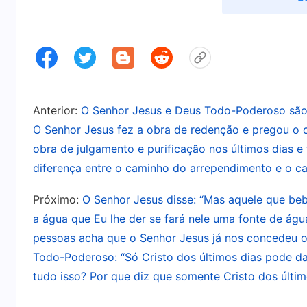
castigo. Esse estágio é para tornar o homem p
homem uma senda para seguir. Esse estágio não 
expulsão de demônios, pois falharia em extir
chegaria a uma paralização no perdão dos pec
perdoado por seus pecados, pois a obra da cru
Anterior:
O Senhor Jesus e Deus Todo-Poderoso são u
Satanás. Mas o caráter corrupto do homem ai
O Senhor Jesus fez a obra de redenção e pregou o
pecar e resistir a Deus, e Deus não ganhou a h
obra de julgamento e purificação nos últimos dias e
diferença entre o caminho do arrependimento e o c
utiliza a palavra para revelar o caráter corru
com a senda correta. Este estágio é mais signif
Próximo:
O Senhor Jesus disse: “Mas aquele que bebe
pois agora é a palavra que supre diretamente
a água que Eu lhe der se fará nele uma fonte de água
seja completamente renovado; é uma etapa mai
pessoas acha que o Senhor Jesus já nos concedeu o 
Todo-Poderoso: “Só Cristo dos últimos dias pode da
últimos dias completou o significado da encar
tudo isso? Por que diz que somente Cristo dos últ
gerenciamento de Deus para a salvação do h