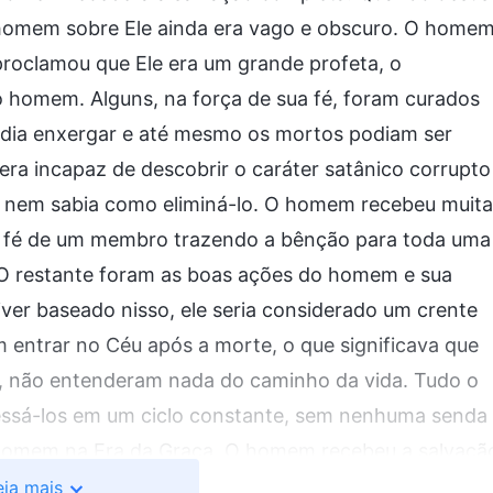
homem sobre Ele ainda era vago e obscuro. O home
 proclamou que Ele era um grande profeta, o
 homem. Alguns, na força de sua fé, foram curados
podia enxergar e até mesmo os mortos podiam ser
era incapaz de descobrir o caráter satânico corrupto
 nem sabia como eliminá-lo. O homem recebeu muita
, a fé de um membro trazendo a bênção para toda uma
e. O restante foram as boas ações do homem e sua
ver baseado nisso, ele seria considerado um crente
m entrar no Céu após a morte, o que significava que
a, não entenderam nada do caminho da vida. Tudo o
essá-los em um ciclo constante, sem nenhuma senda
o homem na Era da Graça. O homem recebeu a salvaçã
desse estágio, ainda restava a obra de julgamento e
eia mais