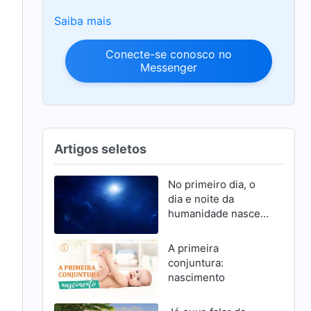
Saiba mais
Conecte-se conosco no
Messenger
Artigos seletos
No primeiro dia, o
dia e noite da
humanidade nascem
e se mantêm firmes
graças à autoridade
A primeira
de Deus
conjuntura:
nascimento