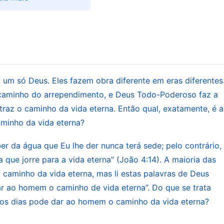
uro por meio da palavra e, desse modo, dar ao
seria frutífero ou significativo se continuasse com 
par a natureza pecaminosa do homem, e o homem
ados. Através da oferta pelo pecado, o homem foi
cificação já chegou ao fim e Deus prevaleceu sobre
m só Deus. Eles fazem obra diferente em eras diferentes
nda permanece dentro dele, o homem ainda pode
 caminho do arrependimento, e Deus Todo-Poderoso faz a
umanidade. É por isso que neste estágio da obra, Deu
 traz o caminho da vida eterna. Então qual, exatamente, é a
aminho da vida eterna?
pto do homem e fazer com que ele pratique de acordo
icativo do que o anterior e mais frutífero também,
r da água que Eu lhe der nunca terá sede; pelo contrário,
 a vida do homem e permite que o caráter do homem
 que jorre para a vida eterna” (João 4:14). A maioria das
s completa de obra. Portanto, a
encarnação
nos
caminho da vida eterna, mas li estas palavras de Deus
r ao homem o caminho de vida eterna”. Do que se trata
nação de Deus e concluiu por completo o plano de
imos dias pode dar ao homem o caminho da vida eterna?
omem.