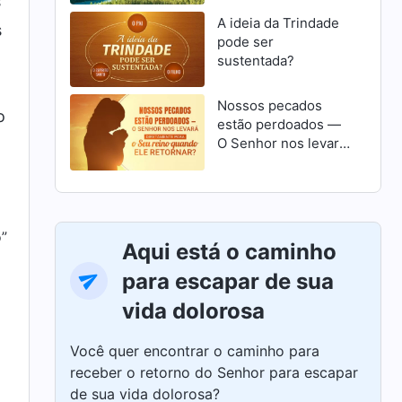
s
A ideia da Trindade
s
pode ser
sustentada?
Nossos pecados
o
estão perdoados —
O Senhor nos levará
diretamente para o
Seu reino quando
Ele retornar?
o”
Aqui está o caminho
para escapar de sua
vida dolorosa
Você quer encontrar o caminho para
receber o retorno do Senhor para escapar
de sua vida dolorosa?