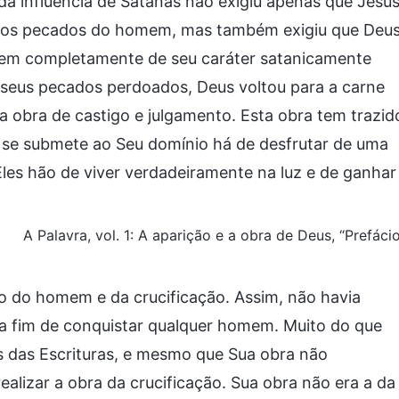
a influência de Satanás não exigiu apenas que Jesu
se os pecados do homem, mas também exigiu que Deu
omem completamente de seu caráter satanicamente
seus pecados perdoados, Deus voltou para a carne
 obra de castigo e julgamento. Esta obra tem trazid
 se submete ao Seu domínio há de desfrutar de uma
les hão de viver verdadeiramente na luz e de ganhar
A Palavra, vol. 1: A aparição e a obra de Deus, “Prefáci
o do homem e da crucificação. Assim, não havia
 a fim de conquistar qualquer homem. Muito do que
s das Escrituras, e mesmo que Sua obra não
ealizar a obra da crucificação. Sua obra não era a da