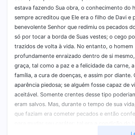
estava fazendo Sua obra, o conhecimento do 
sempre acreditou que Ele era o filho de Davi e
benevolente Senhor que redimiu os pecados do
só por tocar a borda de Suas vestes; o cego 
trazidos de volta à vida. No entanto, o homem 
profundamente enraizado dentro de si mesmo,
graça, tal como a paz e a felicidade da carne
família, a cura de doenças, e assim por diant
aparência piedosa; se alguém fosse capaz de vi
aceitável. Somente crentes desse tipo poderia
eram salvos. Mas, durante o tempo de sua vid
que faziam era cometer pecados e então conf
para mudar seu caráter: tal era a condição d
completa? Não! Portanto, depois da conclusão 
L