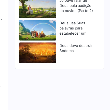
Jó ouve falar de
s
Deus pela audição
do ouvido (Parte 2)
)”
Deus usa Suas
palavras para
estabelecer um
pacto com o homem
Deus deve destruir
Sodoma
.