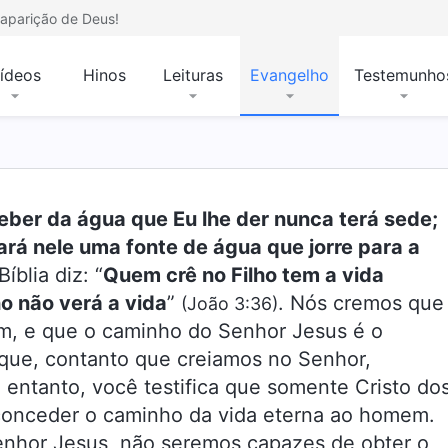
aparição de Deus!
ídeos
Hinos
Leituras
Evangelho
Testemunho
ber da água que Eu lhe der nunca terá sede;
fará nele uma fonte de água que jorre para a
íblia diz: “
Quem crê no Filho tem a vida
o não verá a vida
”
. Nós cremos que
(João 3:36)
em, e que o caminho do Senhor Jesus é o
 que, contanto que creiamos no Senhor,
 entanto, você testifica que somente Cristo do
conceder o caminho da vida eterna ao homem.
enhor Jesus, não seremos capazes de obter o