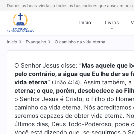
Damos as boas-vindas a todos os buscadores que anseiam pela 
Início
Livros
V
Início
Evangelho
O caminho da vida eterna
O Senhor Jesus disse: “
Mas aquele que be
pelo contrário, a água que Eu lhe der se 
vida eterna
”
. Assim também, a B
(João 4:14)
eterna; o que, porém, desobedece ao Filh
o Senhor Jesus é Cristo, o Filho do Hom
caminho da vida eterna. Nós acreditamos
seremos capazes de obter vida eterna. No
últimos dias, Deus Todo-Poderoso, pode 
Você está dizendo que, se seguirmos o S