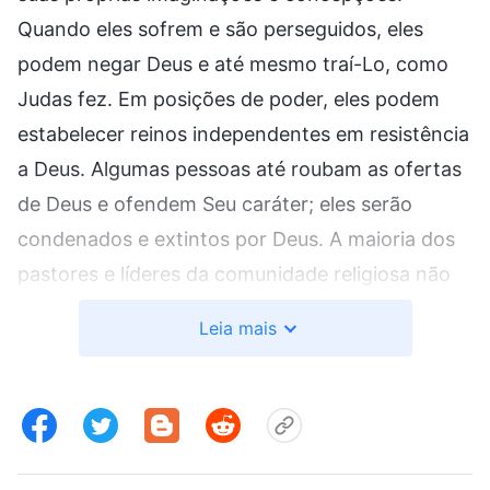
Quando eles sofrem e são perseguidos, eles
podem negar Deus e até mesmo traí-Lo, como
Judas fez. Em posições de poder, eles podem
estabelecer reinos independentes em resistência
a Deus. Algumas pessoas até roubam as ofertas
de Deus e ofendem Seu caráter; eles serão
condenados e extintos por Deus. A maioria dos
pastores e líderes da comunidade religiosa não
cumpre as palavras do Senhor Jesus. Eles
Leia mais
interpretam a Bíblia com base em suas
concepções, tratam as palavras dos homens na
Bíblia como as de Deus. Eles exaltam as palavras
dos homens em vez de testificar as do Senhor
Jesus. Isso faz com que os fiéis adorem os