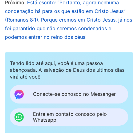
Próximo:
Está escrito: “Portanto, agora nenhuma
notório que o dos fariseus em resistência ao
condenação há para os que estão em Cristo Jesus”
Senhor Jesus! Assim sendo, se a natureza das
(Romanos 8:1). Porque cremos em Cristo Jesus, já nos
pessoas que resistem a Deus não for resolvida,
foi garantido que não seremos condenados e
podemos entrar no reino dos céus!
se seu caráter satânico corrupto não for
purificado, eles serão capazes de agir errado e
resistir a Deus. Como esse tipo de pessoa pode
Tendo lido até aqui, você é uma pessoa
entrar no reino de Deus? Portanto, de acordo
abençoada. A salvação de Deus dos últimos dias
virá até você.
com Seu plano de gestão para salvar a
humanidade e de acordo com suas necessidades
Conecte-se conosco no Messenger
corruptas, Deus expressa muitos aspectos
diferentes da verdade nos últimos dias e realiza
Entre em contato conosco pelo
Sua obra que cumpre a profecia da Bíblia: “O
Whatsapp
julgamento deve começar na casa de Deus”, e é
para resolver o principal problema que a