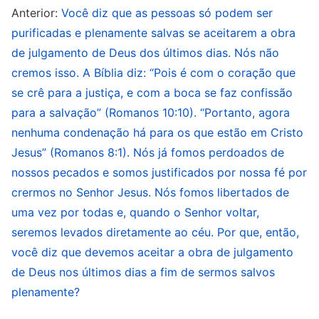
Anterior:
Você diz que as pessoas só podem ser
homens e sigam os homens e não guardem lugar
purificadas e plenamente salvas se aceitarem a obra
em seus corações para o Senhor Jesus. Esses
de julgamento de Deus dos últimos dias. Nós não
crentes ficam presos sob o domínio desses
cremos isso. A Bíblia diz: “Pois é com o coração que
líderes. Isso é verdade quando o Senhor Jesus
se crê para a justiça, e com a boca se faz confissão
retorna para fazer Sua obra de julgamento.
para a salvação” (Romanos 10:10). “Portanto, agora
Esses pastores e líderes não buscam ou estudam
nenhuma condenação há para os que estão em Cristo
Jesus” (Romanos 8:1). Nós já fomos perdoados de
a obra de Deus. Em vez disso, condenam Sua
nossos pecados e somos justificados por nossa fé por
obra, julgam-No e blasfemam contra Ele,
crermos no Senhor Jesus. Nós fomos libertados de
inventam várias mentiras para enganar os
uma vez por todas e, quando o Senhor voltar,
crentes e isolar a igreja; publicamente tomam
seremos levados diretamente ao céu. Por que, então,
Deus como seu inimigo e ofendem o caráter de
você diz que devemos aceitar a obra de julgamento
Deus. Essa é a mais séria resistência a Deus que
de Deus nos últimos dias a fim de sermos salvos
existe, um pecado que não pode ser perdoado!
plenamente?
O comportamento maligno deles é ainda mais