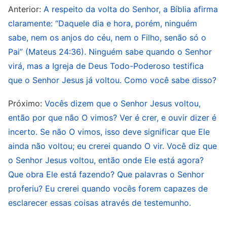
de Jesus Cristo para cumprir o que Jesus disse
Anterior:
A respeito da volta do Senhor, a Bíblia afirma
quando estava na terra: “Eu virei assim como
claramente: “Daquele dia e hora, porém, ninguém
parti”. O homem crê que, após a crucificação e
sabe, nem os anjos do céu, nem o Filho, senão só o
ressurreição, Jesus voltou ao céu sobre uma
Pai” (Mateus 24:36). Ninguém sabe quando o Senhor
virá, mas a Igreja de Deus Todo-Poderoso testifica
nuvem branca para assumir o Seu lugar à destra
que o Senhor Jesus já voltou. Como você sabe disso?
do Altíssimo. O homem imagina que,
semelhantemente, Jesus descerá novamente
Próximo:
Vocês dizem que o Senhor Jesus voltou,
sobre uma nuvem branca (essa nuvem se refere
então por que não O vimos? Ver é crer, e ouvir dizer é
à nuvem sobre a qual Ele voltou para o céus), em
incerto. Se não O vimos, isso deve significar que Ele
ainda não voltou; eu crerei quando O vir. Você diz que
meio àqueles que têm desesperadamente
o Senhor Jesus voltou, então onde Ele está agora?
ansiado por Ele há milhares de anos, e que Ele
Que obra Ele está fazendo? Que palavras o Senhor
portará a imagem e vestirá as roupas dos judeus.
proferiu? Eu crerei quando vocês forem capazes de
Depois de aparecer aos homens, Ele lhes
esclarecer essas coisas através de testemunho.
concederá comida, fará com que água viva jorre