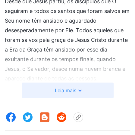
Desde que Jesus partiu, os discípulos que O
seguiram e todos os santos que foram salvos em
Seu nome têm ansiado e aguardado
desesperadamente por Ele. Todos aqueles que
foram salvos pela graça de Jesus Cristo durante
a Era da Graça têm ansiado por esse dia
exultante durante os tempos finais, quando
Jesus, o Salvador, desce numa nuvem branca e
aparece diante de todas as pessoas.
Evidentemente, esse também é o desejo coletivo
Leia mais
de todos aqueles que aceitam o nome de Jesus,
o Salvador, hoje. Todos no universo que
conhecem a salvação de Jesus, o Salvador, têm
desesperadamente ansiado pela súbita chegada