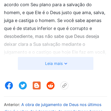
acordo com Seu plano para a salvação do
homem, e que Ele é o Deus justo que ama, salva,
julga e castiga o homem. Se você sabe apenas
que é de status inferior e que é corrupto e
desobediente, mas não sabe que Deus deseja
deixar clara a Sua salvação mediante o
julgamento e o castigo que hoje Ele faz em você,
você não tem como ganhar experiência, muito
Leia mais
menos é capaz de seguir adiante. Deus não veio
para matar nem para destruir, mas para julgar,
amaldiçoar, castigar e salvar. Antes da conclusão
de Seu plano de gestão de 6.000 anos — antes
de Ele expor o fim de cada categoria de homens
Anterior:
A obra de julgamento de Deus nos últimos
— a obra de Deus na terra é para o bem da