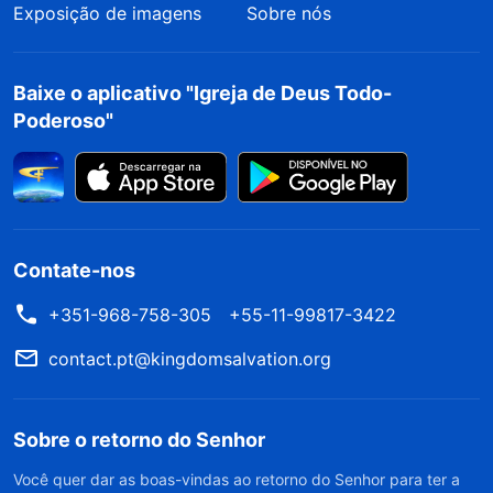
Exposição de imagens
Sobre nós
exposição das categorias do homem, todas as
declarações e a obra de Deus são para salvar
aqueles que realmente amam a Deus. O
Baixe o aplicativo "Igreja de Deus Todo-
Poderoso"
julgamento justo visa purificar o homem, o
refinamento implacável visa limpar o homem,
palavras duras ou castigos visam purificar e são
para o bem da salvação.
Contate-nos
A Palavra, vol. 1: A aparição e a obra de Deus, “Vocês
deveriam pôr de lado as bênçãos do status e entender
+351-968-758-305
+55-11-99817-3422
a vontade de Deus de trazer a salvação ao homem”
contact.pt@kingdomsalvation.org
As palavras que falo hoje são para julgar os
Sobre o retorno do Senhor
pecados do homem, julgar a injustiça do homem,
Você quer dar as boas-vindas ao retorno do Senhor para ter a
amaldiçoar a desobediência do homem. A