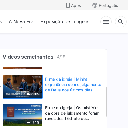
purificar o homem nos últimos
Apps
Português
14:10
dias? (Extrato de destaque)
s
A Nova Era
Exposição de imagens
Filme da igreja | Renunciando
à fama e ao status por meio
do julgamento e castigo de
45:13
Deus (Extrato de destaque)
Filme da igreja | Como Deus
faz a obra de julgamento para
Vídeos semelhantes
4
/
15
purificar e salvar o homem
29:55
nos últimos dias (Extrato de
destaque)
Filme da igreja | Minha
experiência com o julgamento
de Deus nos últimos dias
21:05
(Extrato de destaque)
Filme da igreja | Os mistérios
da obra de julgamento foram
revelados (Extrato de
19:18
destaque)