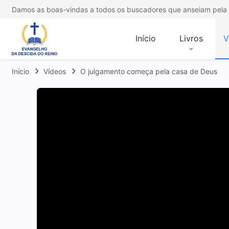
Damos as boas-vindas a todos os buscadores que anseiam pela 
Início
Livros
V
Início
Vídeos
O julgamento começa pela casa de Deus