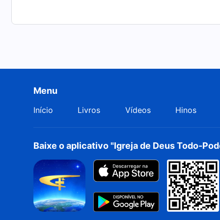
Menu
Início
Livros
Vídeos
Hinos
Baixe o aplicativo "Igreja de Deus Todo-Po