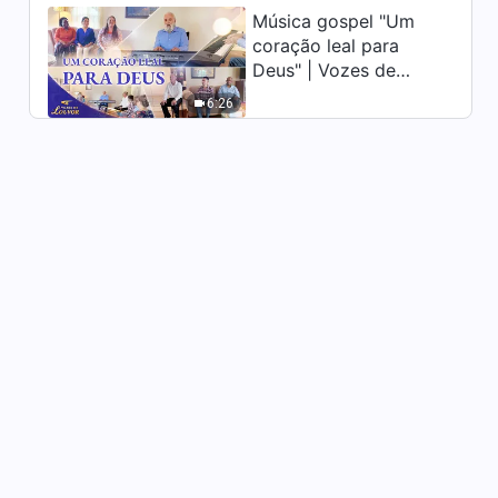
Música gospel "Um
Filme da igreja | O julgamento
coração leal para
de Deus dos últimos dias é a
Deus" | Vozes de
salvação para o homem
28:45
(Extrato de destaque)
louvor 2026
6:26