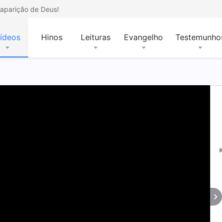
aparição de Deus!
ídeos
Hinos
Leituras
Evangelho
Testemunho