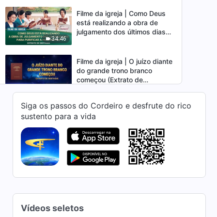
Filme da igreja | Como Deus
está realizando a obra de
julgamento dos últimos dias
34:46
para purificar a humanidade
(Extrato de destaque)
Filme da igreja | O juízo diante
do grande trono branco
começou (Extrato de
20:22
destaque)
Siga os passos do Cordeiro e desfrute do rico
Filme da igreja | Como Deus
sustento para a vida
salva o homem da influência
de Satanás (Extrato de
25:31
destaque)
Filme da igreja | Por que o
Senhor retorna para realizar a
obra de julgamento nos
31:31
últimos dias (Extrato de
destaque)
Filme da igreja | Testemunhos
Vídeos seletos
de experimentar o julgamento