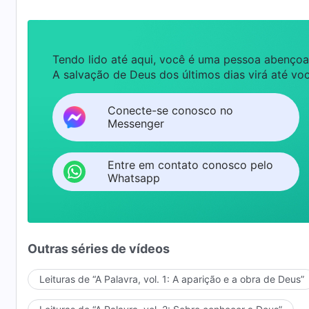
Tendo lido até aqui, você é uma pessoa abençoa
A salvação de Deus dos últimos dias virá até voc
Conecte-se conosco no
Messenger
Entre em contato conosco pelo
Whatsapp
Outras séries de vídeos
Leituras de “A Palavra, vol. 1: A aparição e a obra de Deus”