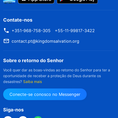
ficar no lugar de Deus. Se as pessoas não
conseguirem escapar da armadilha da Bíblia, elas
jamais serão capazes de vir para diante de Deus.
Contate-nos
Se elas desejam vir para diante de Deus, elas
+351-968-758-305
+55-11-99817-3422
devem primeiro purificar seu coração de
contact.pt@kingdomsalvation.org
qualquer coisa que possa substituí-Lo; então
serão satisfatórias para Deus.
Sobre o retorno do Senhor
A Palavra, vol. 1: A aparição e a obra de Deus, “As
palavras de Cristo enquanto Ele caminhou nas igrejas,
Você quer dar as boas-vindas ao retorno do Senhor para ter a
oportunidade de receber a proteção de Deus durante os
Introdução”
desastres?
Saiba mais
Conecte-se conosco no Messenger
Muitas pessoas acreditam que entender e ser
capaz de interpretar a Bíblia é o mesmo que
Siga-nos
encontrar o caminho verdadeiro — mas, na