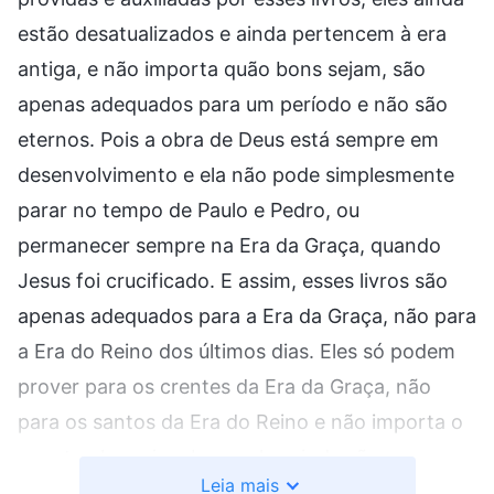
estão desatualizados e ainda pertencem à era
antiga, e não importa quão bons sejam, são
apenas adequados para um período e não são
eternos. Pois a obra de Deus está sempre em
desenvolvimento e ela não pode simplesmente
parar no tempo de Paulo e Pedro, ou
permanecer sempre na Era da Graça, quando
Jesus foi crucificado. E assim, esses livros são
apenas adequados para a Era da Graça, não para
a Era do Reino dos últimos dias. Eles só podem
prover para os crentes da Era da Graça, não
para os santos da Era do Reino e não importa o
quanto eles sejam bons, eles ainda são
Leia mais
obsoletos. Dá-se o mesmo com a obra de