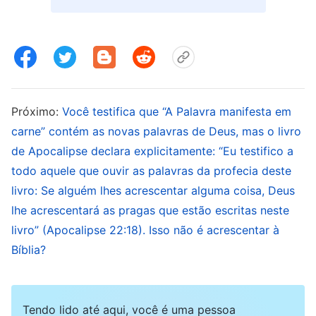
criação de Jeová ou a Sua obra em Israel: não
importa o quão grande essa obra tenha sido, ela
ainda ficaria desatualizada, e o tempo ainda viria
quando ela teria passado. A obra de Deus
também é a mesma: é grandiosa, mas chegará
Próximo:
Você testifica que “A Palavra manifesta em
carne” contém as novas palavras de Deus, mas o livro
um momento em que acabará; ela não pode
de Apocalipse declara explicitamente: “Eu testifico a
permanecer para sempre no meio da obra da
todo aquele que ouvir as palavras da profecia deste
criação, nem entre aquela da crucificação. Não
livro: Se alguém lhes acrescentar alguma coisa, Deus
importa o quão convincente foi a obra da
lhe acrescentará as pragas que estão escritas neste
crucificação, não importa quão eficaz ela foi em
livro” (Apocalipse 22:18). Isso não é acrescentar à
derrotar Satanás, a obra, afinal, ainda é uma
Bíblia?
obra, e as eras, afinal, ainda são eras; a obra
nem sempre pode permanecer no mesmo
Tendo lido até aqui, você é uma pessoa
fundamento, nem os tempos podem não mudar