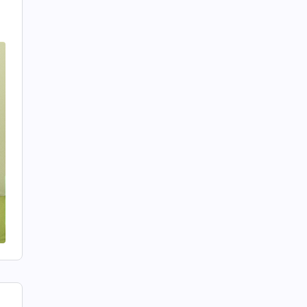
-
?”
é