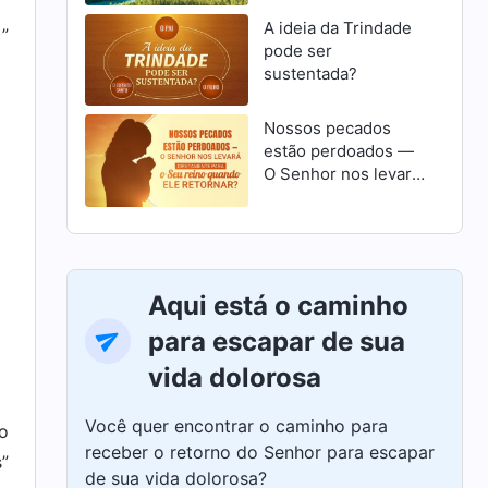
A ideia da Trindade
)”
pode ser
sustentada?
Nossos pecados
estão perdoados —
O Senhor nos levará
diretamente para o
Seu reino quando
Ele retornar?
Aqui está o caminho
para escapar de sua
vida dolorosa
Você quer encontrar o caminho para
ao
receber o retorno do Senhor para escapar
”
de sua vida dolorosa?