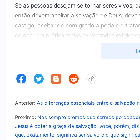
Se as pessoas desejam se tornar seres vivos, 
então devem aceitar a salvação de Deus; deve
castigo, aceitar de bom grado a poda e o trat
colocar em prática todas as verdades exigidas
realmente se tornarão seres vivos. Os vivos sã
L
Deus, estão dispostos a se devotar e ficam fel
dedicariam sua vida inteira a Deus. Apenas qu
pode ser envergonhado; apenas os vivos pode
vivos são segundo o coração de Deus e apenas
criado por Deus estava vivo, mas, por causa 
Anterior:
As diferenças essenciais entre a salvação 
morte, vive sob a influência de Satanás, e, d
espírito, se tornaram inimigos que se opõem a
Próximo:
Nós sempre cremos que sermos perdoados
tornaram os prisioneiros de Satanás. Todas as
Jesus é obter a graça da salvação, você, porém, diz 
que, exatamente, significa ser salvo e o que signific
mortas, e assim Deus perdeu Seu testemunho, p