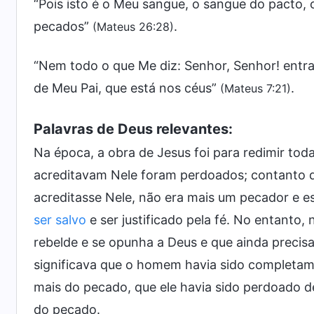
“Pois isto é o Meu sangue, o sangue do pacto,
pecados”
.
(Mateus 26:28)
“Nem todo o que Me diz: Senhor, Senhor! entr
de Meu Pai, que está nos céus”
.
(Mateus 7:21)
Palavras de Deus relevantes:
Na época, a obra de Jesus foi para redimir to
acreditavam Nele foram perdoados; contanto qu
acreditasse Nele, não era mais um pecador e est
ser salvo
e ser justificado pela fé. No entanto,
rebelde e se opunha a Deus e que ainda precis
significava que o homem havia sido completa
mais do pecado, que ele havia sido perdoado d
do pecado.