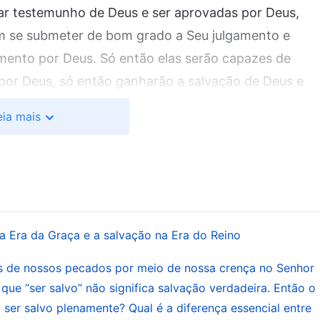
dar testemunho de Deus e ser aprovadas por Deus,
m se submeter de bom grado a Seu julgamento e
amento por Deus. Só então elas serão capazes de
 por Deus, só então ganharão a salvação de Deus e
o salvos por Deus; foram julgados e castigados por
eia mais
izes em oferecer sua vida por Deus, e de bom grado
ando os vivos dão testemunho de Deus é que Satanás
m espalhar a obra do
evangelho
de Deus, apenas os
 os vivos são pessoas reais. Originalmente, o homem
da corrupção de Satanás, o homem vive em meio à
na Era da Graça e a salvação na Era do Reino
essa maneira, as pessoas se tornaram os mortos sem
 Deus, se tornaram as ferramentas de Satanás, se
 de nossos pecados por meio de nossa crença no Senhor
 pessoas vivas criadas por Deus se tornaram pessoas
que “ser salvo” não significa salvação verdadeira. Então o
a ser salvo plenamente? Qual é a diferença essencial entre
erdeu a humanidade que Ele criou e que é a única