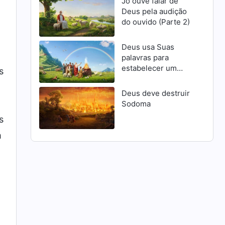
Jó ouve falar de
Deus pela audição
do ouvido (Parte 2)
Deus usa Suas
palavras para
estabelecer um
s
pacto com o homem
Deus deve destruir
Sodoma
s
m