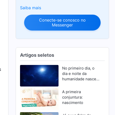
Saiba mais
Conecte-se conosco no
Messenger
Artigos seletos
No primeiro dia, o
s
dia e noite da
humanidade nascem
e se mantêm firmes
graças à autoridade
A primeira
de Deus
conjuntura:
nascimento