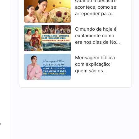
Quando o desastre
acontece, como se
arrepender para
receber a
misericórdia de
O mundo de hoje é
Deus como cristãos
exatamente como
era nos dias de Noé:
como devemos
buscar a aparição de
Mensagem bíblica
Deus?
com explicação:
quem são os
144.000 vencedores
no livro do
Apocalipse?
,