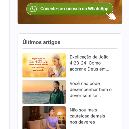
Últimos artigos
Explicação de João
4:23-24: Como
adorar a Deus em
espírito e em
verdade
Você não pode
desempenhar bem o
dever sem se
esforçar para
progredir
Não sou mais
cautelosa demais
s
nos deveres