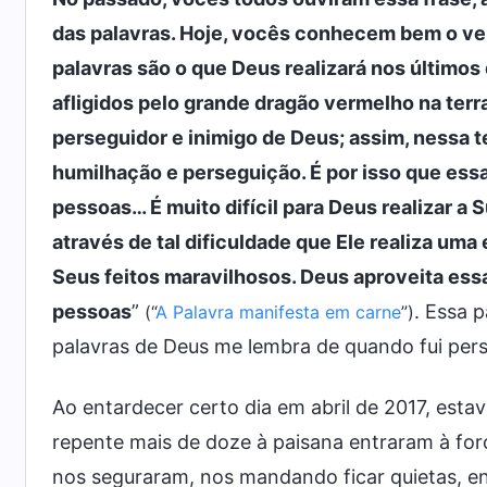
das palavras. Hoje, vocês conhecem bem o ver
palavras são o que Deus realizará nos últimos
afligidos pelo grande dragão vermelho na ter
perseguidor e inimigo de Deus; assim, nessa t
humilhação e perseguição. É por isso que essa
pessoas… É muito difícil para Deus realizar a 
através de tal dificuldade que Ele realiza uma
Seus feitos maravilhosos. Deus aproveita ess
pessoas
”
. Essa 
(“
A Palavra manifesta em carne
”)
palavras de Deus me lembra de quando fui pers
Ao entardecer certo dia em abril de 2017, est
repente mais de doze à paisana entraram à forç
nos seguraram, nos mandando ficar quietas, e