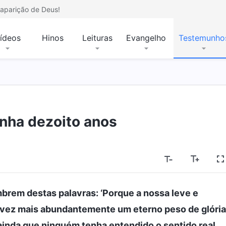
aparição de Deus!
ídeos
Hinos
Leituras
Evangelho
Testemunho
nha dezoito anos
brem destas palavras: ‘Porque a nossa leve e
vez mais abundantemente um eterno peso de glória’
ainda que ninguém tenha entendido o sentido real