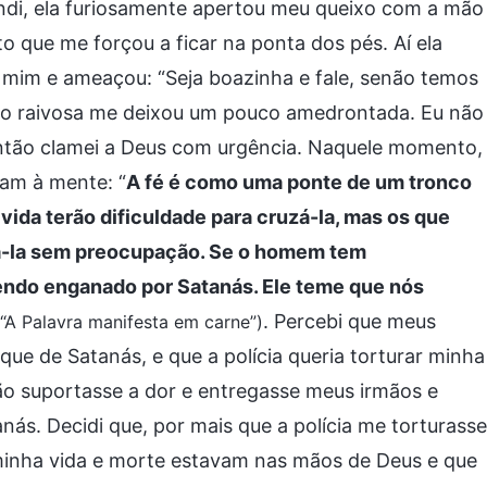
ndi, ela furiosamente apertou meu queixo com a mão
o que me forçou a ficar na ponta dos pés. Aí ela
 mim e ameaçou: “Seja boazinha e fale, senão temos
 tão raivosa me deixou um pouco amedrontada. Eu não
ntão clamei a Deus com urgência. Naquele momento,
am à mente: “
A fé é como uma ponte de um tronco
vida terão dificuldade para cruzá-la, mas os que
sá-la sem preocupação. Se o homem tem
endo enganado por Satanás. Ele teme que nós
. Percebi que meus
(“A Palavra manifesta em carne”)
e de Satanás, e que a polícia queria torturar minha
não suportasse a dor e entregasse meus irmãos e
nás. Decidi que, por mais que a polícia me torturasse
 minha vida e morte estavam nas mãos de Deus e que