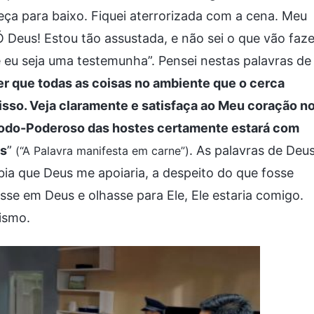
eça para baixo. Fiquei aterrorizada com a cena. Meu
Ó Deus! Estou tão assustada, e não sei o que vão faze
e eu seja uma testemunha”. Pensei nestas palavras de
r que todas as coisas no ambiente que o cerca
isso. Veja claramente e satisfaça ao Meu coração n
Todo-Poderoso das hostes certamente estará com
ês
”
. As palavras de Deu
(“A Palavra manifesta em carne”)
ia que Deus me apoiaria, a despeito do que fosse
se em Deus e olhasse para Ele, Ele estaria comigo.
ismo.