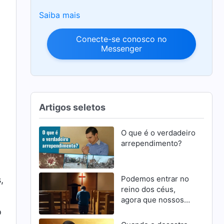
Saiba mais
Conecte-se conosco no
Messenger
Artigos seletos
O que é o verdadeiro
arrependimento?
Podemos entrar no
,
reino dos céus,
agora que nossos
pecados foram
o
perdoados?