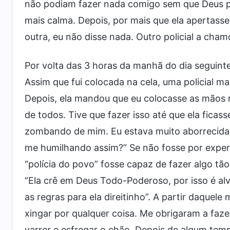
não podiam fazer nada comigo sem que Deus per
mais calma. Depois, por mais que ela apertass
outra, eu não disse nada. Outro policial a cham
Por volta das 3 horas da manhã do dia seguinte
Assim que fui colocada na cela, uma policial m
Depois, ela mandou que eu colocasse as mãos 
de todos. Tive que fazer isso até que ela ficass
zombando de mim. Eu estava muito aborrecida e 
me humilhando assim?” Se não fosse por experiê
“polícia do povo” fosse capaz de fazer algo tão 
“Ela crê em Deus Todo-Poderoso, por isso é a
as regras para ela direitinho”. A partir daquel
xingar por qualquer coisa. Me obrigaram a faze
varrer e esfregar o chão. Depois de algum tem