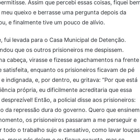
mitisse. Assim que percebi essas coisas, fiquei be
e meu queixo e berrasse uma pergunta depois da
ou, e finalmente tive um pouco de alívio.
, fui levada para o Casa Municipal de Detenção.
andou que os outros prisioneiros me despissem.
na cabeça, virasse e fizesse agachamentos na frente
e satisfeita, enquanto os prisioneiros ficavam de pé
indignada, e, por dentro, eu gritava: “Por que está
ncia própria, eu dificilmente acreditaria que essa
desprezível! Então, a policial disse aos prisioneiros:
lvo da repressão dura do governo. Quero que ensinem
e momento, os prisioneiros passaram a me perseguir e
r todo o trabalho sujo e cansativo, como lavar louças
po, meus pés doíam e eu ficava exausta, mas se