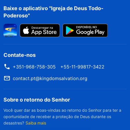
desonesto dentro de si, costuma levar só dois
Baixe o aplicativo "Igreja de Deus Todo-
ou três dias para você ver que elas são
Poderoso"
desonestas ou que suas ações e o tipo de
coisas que dizem indicam um caráter
desonesto. Mas quando alguém é chamado de
perverso, isso não é algo que pode ser
Contate-nos
discernido em um ou dois dias. Pois se nada
+351-968-758-305
+55-11-99817-3422
significativo ou específico acontece em curto
prazo, somente ouvir as palavras da pessoa
contact.pt@kingdomsalvation.org
faria você pensar que ele é uma pessoa boa,
que é capaz de renunciar às coisas e se
Sobre o retorno do Senhor
despender, que entende coisas espirituais e
Você quer dar as boas-vindas ao retorno do Senhor para ter a
tudo que diz é correto, e você teria dificuldade
oportunidade de receber a proteção de Deus durante os
desastres?
Saiba mais
de identificá-la como aquilo que realmente é.