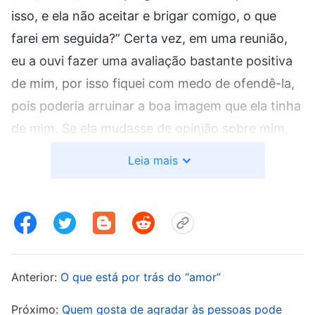
isso, e ela não aceitar e brigar comigo, o que
farei em seguida?” Certa vez, em uma reunião,
eu a ouvi fazer uma avaliação bastante positiva
de mim, por isso fiquei com medo de ofendê-la,
pois poderia arruinar a boa imagem que ela tinha
de mim. Se ela mudasse de opinião sobre mim,
isso poderia afetar minhas chances de me tornar
Leia mais
uma líder. Depois de pensar bastante, acabei não
mencionando a corrupção e as falhas da irmã
Xia. Em vez disso eu disse: “Entendo que, às
vezes, os resultados não são bons em seu dever,
mas você sempre deve refletir sobre si mesma e
Anterior:
O que está por trás do “amor”
o motivo disso. Também precisamos trabalhar
bem em equipe”. Eu contornei o problema
Próximo:
Quem gosta de agradar às pessoas pode