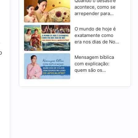
Quando o desastre
acontece, como se
arrepender para
receber a
misericórdia de
O mundo de hoje é
Deus como cristãos
exatamente como
era nos dias de Noé:
b
como devemos
o
buscar a aparição de
Mensagem bíblica
Deus?
com explicação:
quem são os
144.000 vencedores
no livro do
Apocalipse?