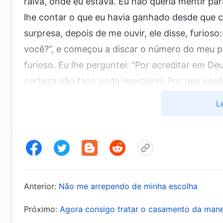
raiva, onde eu estava. Eu não queria mentir pa
lhe contar o que eu havia ganhado desde que c
surpresa, depois de me ouvir, ele disse, furios
você?”, e começou a discar o número do meu pai
furioso. Eu lhe perguntei: “Por acreditar em 
certeza não faço nada impróprio. Por que você
desdenhosa e me questionou: “Você não apren
L
macacos? Como pode existir Deus? Onde está 
mesmo!”. Fiquei totalmente chocada com as pala
de forma tão imprudente. Mas ele apenas caiu 
Como pode existir um Deus? Você pode fumar, b
pode acreditar em Deus! Vou lhe perguntar mais
Anterior:
Não me arrependo de minha escolha
“Minha fé em Deus é firme!”. Quando viu que eu
“Então vá embora! Você pode acreditar em Deus 
Próximo:
Agora consigo tratar o casamento da mane