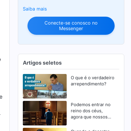
Saiba mais
Conecte-se conosco no
Messenger
e
Artigos seletos
O que é o verdadeiro
arrependimento?
e
Podemos entrar no
reino dos céus,
r
agora que nossos
pecados foram
perdoados?