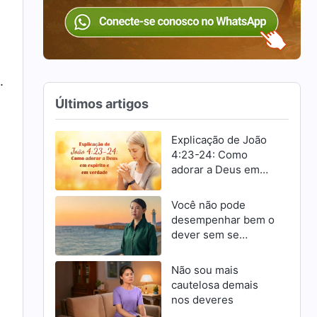
.
Últimos artigos
Explicação de João
4:23-24: Como
adorar a Deus em
espírito e em
verdade
Você não pode
desempenhar bem o
dever sem se
,
esforçar para
progredir
Não sou mais
cautelosa demais
nos deveres