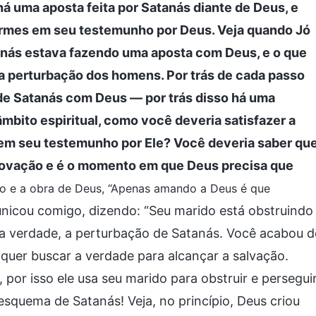
á uma aposta feita por Satanás diante de Deus, e
rmes em seu testemunho por Deus. Veja quando Jó
tanás estava fazendo uma aposta com Deus, e o que
a perturbação dos homens. Por trás de cada passo
de Satanás com Deus — por trás disso há uma
mbito espiritual, como você deveria satisfazer a
em seu testemunho por Ele? Você deveria saber qu
ovação e é o momento em que Deus precisa que
ição e a obra de Deus, “Apenas amando a Deus é que
unicou comigo, dizendo: “Seu marido está obstruindo
na verdade, a perturbação de Satanás. Você acabou d
 quer buscar a verdade para alcançar a salvação.
por isso ele usa seu marido para obstruir e persegui
 esquema de Satanás! Veja, no princípio, Deus criou