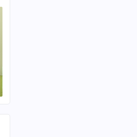
o
o
a
a