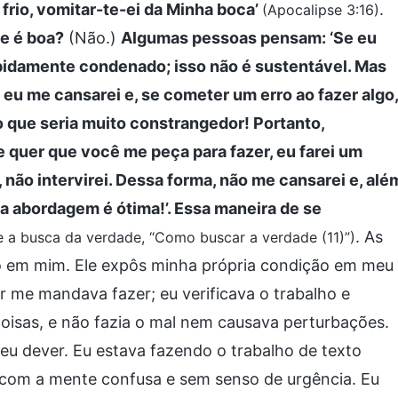
frio, vomitar-te-ei da Minha boca’
.
(Apocalipse 3:16)
e é boa?
(Não.)
Algumas pessoas pensam: ‘Se eu
apidamente condenado; isso não é sustentável. Mas
, eu me cansarei e, se cometer um erro ao fazer algo,
 que seria muito constrangedor! Portanto,
quer que você me peça para fazer, eu farei um
não intervirei. Dessa forma, não me cansarei e, alé
sa abordagem é ótima!’. Essa maneira de se
. As
re a busca da verdade, “Como buscar a verdade (11)”)
o em mim. Ele expôs minha própria condição em meu
or me mandava fazer; eu verificava o trabalho e
oisas, e não fazia o mal nem causava perturbações.
eu dever. Eu estava fazendo o trabalho de texto
 com a mente confusa e sem senso de urgência. Eu