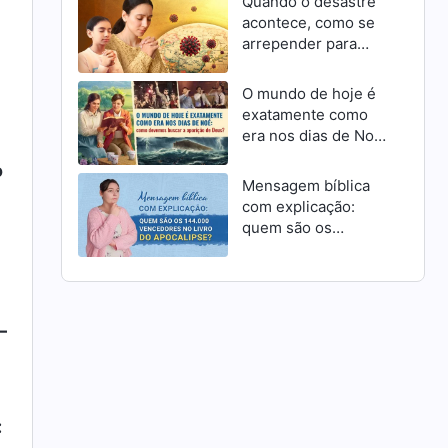
Quando o desastre
acontece, como se
arrepender para
receber a
misericórdia de
O mundo de hoje é
Deus como cristãos
exatamente como
era nos dias de Noé:
como devemos
o
buscar a aparição de
Mensagem bíblica
Deus?
com explicação:
quem são os
144.000 vencedores
no livro do
Apocalipse?
—
: