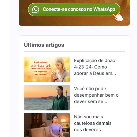
Últimos artigos
Explicação de João
4:23-24: Como
adorar a Deus em
espírito e em
verdade
Você não pode
desempenhar bem o
dever sem se
esforçar para
progredir
Não sou mais
cautelosa demais
nos deveres