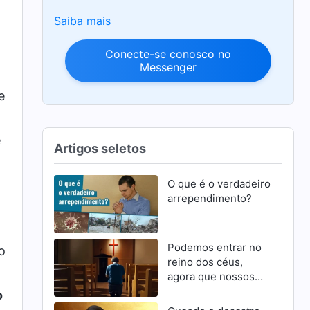
Saiba mais
Conecte-se conosco no
Messenger
e
e
Artigos seletos
O que é o verdadeiro
arrependimento?
Podemos entrar no
o
reino dos céus,
agora que nossos
pecados foram
o
perdoados?