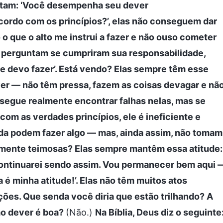
untam: ‘Você desempenha seu dever
rdo com os princípios?’, elas não conseguem dar
 o que o alto me instrui a fazer e não ouso cometer
 perguntam se cumpriram sua responsabilidade,
ue devo fazer’. Está vendo? Elas sempre têm esse
r — não têm pressa, fazem as coisas devagar e nã
egue realmente encontrar falhas nelas, mas se
m as verdades princípios, ele é ineficiente e
nda podem fazer algo — mas, ainda assim, não tomam
adamente teimosas? Elas sempre mantêm essa atitude:
ontinuarei sendo assim. Vou permanecer bem aqui 
é minha atitude!’. Elas não têm muitos atos
ões. Que senda você diria que estão trilhando? A
ao dever é boa?
(Não.)
Na Bíblia, Deus diz o seguinte