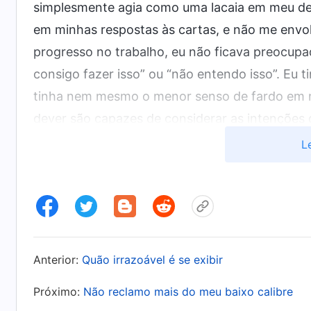
simplesmente agia como uma lacaia em meu de
em minhas respostas às cartas, e não me envol
progresso no trabalho, eu não ficava preocupa
consigo fazer isso” ou “não entendo isso”. Eu 
tinha nem mesmo o menor senso de fardo em 
dever são capazes de considerar as intenções 
e são capazes de buscar a verdade para resolv
L
adequadas e ter uma atitude proativa. Quanto
carne sofresse. Eu confiava na irmã que era m
uma única responsabilidade. Foi então que per
Deus. Se eu continuasse com essa mesma atitud
entendido isso, senti que estava numa crise e o
Anterior:
Quão irrazoável é se exibir
dependente dos outros e só quero ser uma lac
Próximo:
Não reclamo mais do meu baixo calibre
coisas ou a sofrer e não tenho o menor senso 