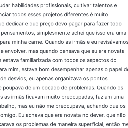
r habilidades profissionais, cultivar talentos e
ciar todos esses projetos diferentes é muito
ue dedicar e que preço devo pagar para fazer todo
es pensamentos, simplesmente achei que isso era uma
 para minha carne. Quando as irmãs e eu revisávamo
e me envolver, mas quando pensava que eu era novata
n estava familiarizada com todos os aspectos do
, para mim, estava bom desempenhar apenas o papel d
o de desvios, eu apenas organizava os pontos
e me poupava de um bocado de problemas. Quando os
as as irmãs ficavam muito preocupadas, faziam uma
rabalho, mas eu não me preocupava, achando que os
comigo. Eu achava que era novata no dever, que não
carava os problemas de maneira superficial, então m